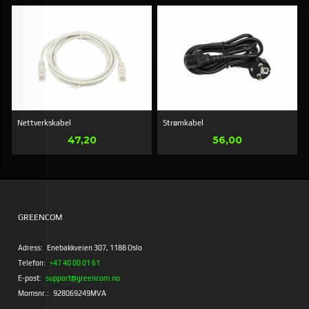
Nettverkskabel
Strømkabel
Pris
Pris
47,20
56,00
GREENCOM
Adress:
Enebakkveien 307, 1188 Oslo
Telefon:
+47 40 00 01 61
E-post:
support@greencom.no
Momsnr.:
928069249MVA