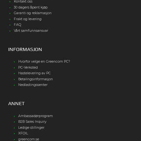
Kontakt oss
30 dagers åpent kjøp
Garanti og reklamasjon
Frakt og levering
FAQ
Vårt samfunnsansvar
INFORMASJON
Hvorfor velge en Greencom PC?
PC-Verksted
Hastelevering av PC
Betalingsinformasjon
Nedlastingssenter
ANNET
Ambassadørprogram
B2B Sales Inquiry
Ledige stillinger
XFOIL
greencom.se