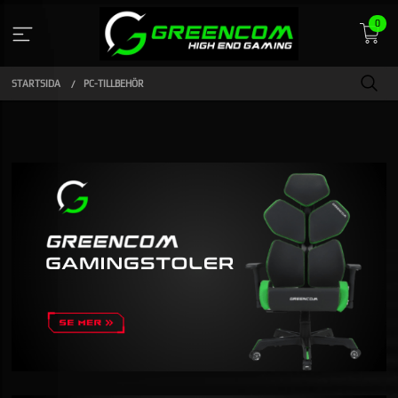
Gå
0
till
innehåll
STARTSIDA
PC-TILLBEHÖR