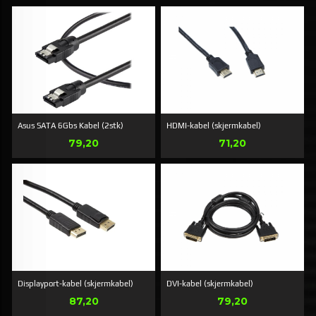
Asus SATA 6Gbs Kabel (2stk)
HDMI-kabel (skjermkabel)
Pris
Pris
79,20
71,20
Displayport-kabel (skjermkabel)
DVI-kabel (skjermkabel)
Pris
Pris
87,20
79,20