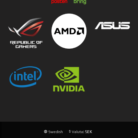
: SEK
Swedish
Valuta