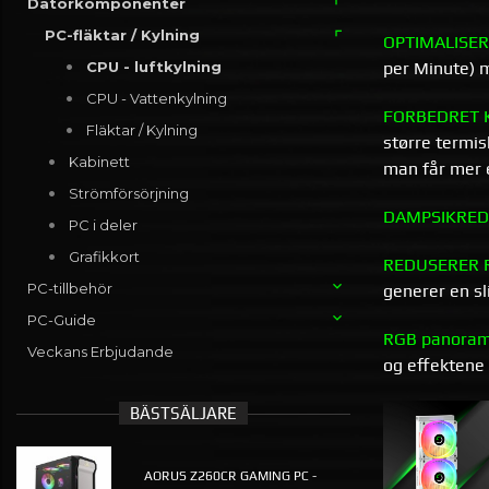
Datorkomponenter
PC-fläktar / Kylning
OPTIMALISER
per Minute) m
CPU - luftkylning
CPU - Vattenkylning
FORBEDRET 
Fläktar / Kylning
større termi
Kabinett
man får mer e
Strömförsörjning
DAMPSIKRED
PC i deler
Grafikkort
REDUSERER 
PC-tillbehör
generer en s
PC-Guide
RGB panorama
Veckans Erbjudande
og effektene 
BÄSTSÄLJARE
AORUS Z260CR GAMING PC -