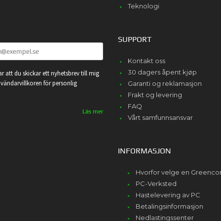
Teknologi
SUPPORT
Kontakt oss
30 dagers åpent kjøp
r att du skickar ett nyhetsbrev till mig
vändarvillkoren för personlig
Garanti og reklamasjon
Frakt og levering
FAQ
Läs mer
Vårt samfunnsansvar
INFORMASJON
Hvorfor velge en Greenc
PC-Verksted
Hastelevering av PC
Betalingsinformasjon
Nedlastingssenter