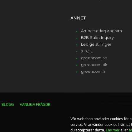
ANNET
Ambassadørprogram
B2B Sales Inquiry
Ledige stillinger
XFOIL
greencom.se
greencom.dk
greencom.fi
BLOGG
VANLIGA FRÅGOR
Vår webshop använder cookies för att
service. Vi använder cookies främst
du accepterar detta.
Läs mer
eller
ä