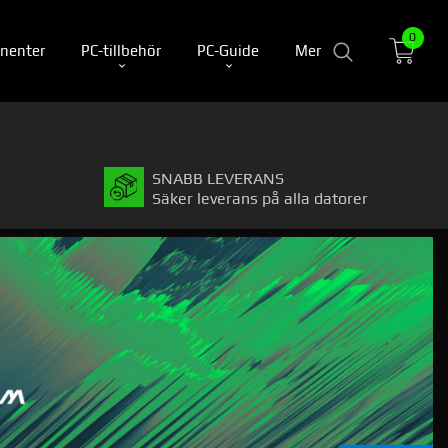
0
nenter
PC-tillbehör
PC-Guide
Mer
SNABB LEVERANS
Säker leverans på alla datorer