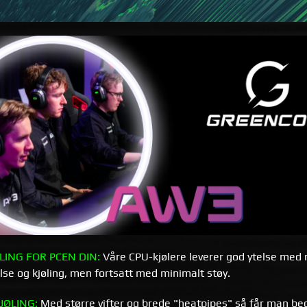
LING FOR PCEN DIN:
Våre CPU-kjølere leverer god ytelse med m
lse og kjøling, men fortsatt med minimalt støy.
JØLING:
Med større vifter og brede "heatpipes" så får man bed