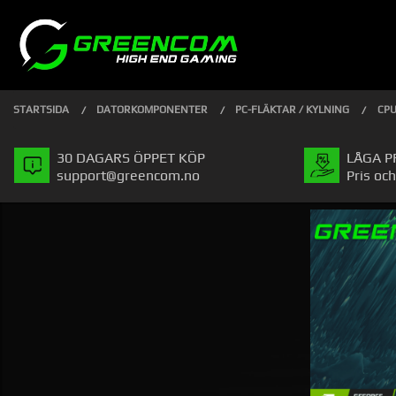
Gå
Stäng
PRODUKTER
till
innehåll
STARTSIDA
DATORKOMPONENTER
PC-FLÄKTAR / KYLNING
CPU
30 DAGARS ÖPPET KÖP
LÅGA P
support@greencom.no
Pris och