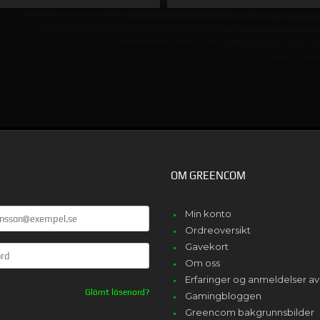
KÖPA
KÖPA
OM GREENCOM
Min konto
Ordreoversikt
Gavekort
Om oss
Erfaringer og anmeldelser 
Glömt lösenord?
Gamingbloggen
Greencom bakgrunnsbilder