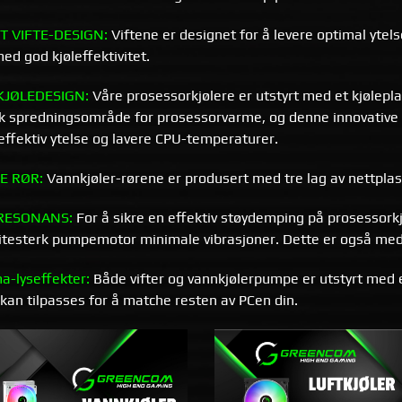
T VIFTE-DESIGN:
Viftene er designet for å levere optimal ytel
ed god kjøleffektivitet.
KJØLEDESIGN:
Våre prosessorkjølere er utstyrt med et kjølepla
sk spredningsområde for prosessorvarme, og denne innovative
ffektiv ytelse og lavere CPU-temperaturer.
E RØR:
Vannkjøler-rørene er produsert med tre lag av nettplas
RESONANS:
For å sikre en effektiv støydemping på prosessorkjøl
litesterk pumpemotor minimale vibrasjoner. Dette er også med
-lyseffekter:
Både vifter og vannkjølerpumpe er utstyrt med 
kan tilpasses for å matche resten av PCen din.