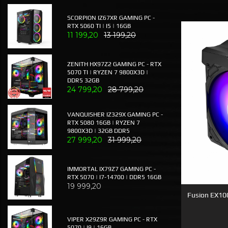
SCORPION IZ67XR GAMING PC -
RTX 5060 TI | I5 | 16GB
11 199,20
13 199,20
ZENITH HX97Z2 GAMING PC - RTX
5070 TI | RYZEN 7 9800X3D |
DDR5 32GB
24 799,20
28 799,20
VANQUISHER IZ329X GAMING PC -
RTX 5080 16GB | RYZEN 7
9800X3D | 32GB DDR5
27 999,20
31 999,20
IMMORTAL IX79Z7 GAMING PC -
RTX 5070 | I7-14700 | DDR5 16GB
19 999,20
Fusion EX10
VIPER X29Z9R GAMING PC - RTX
5070 | I9 | 16GB