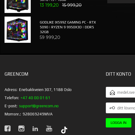
13 199,20
15 999,20
GODLIKE IX599Z GAMING PC - RTX
5090 | RYZEN 9 9950X3D | DDR5
32GB
59 999,20
GREENCOM
DITT KONTO
E-
Adress:
Enebakkveien 307, 1188 Oslo
POSTADRESS
Telefon:
+47 40 00 01 61
DITT
E-post:
support@greencom.no
LÖSENORD
Momsnr.:
928069249MVA