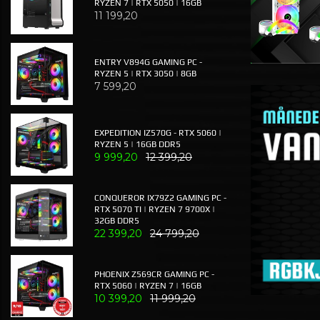
RYZEN 7 | RTX 5050 | 16GB
11 199,20
ENTRY V894G GAMING PC -
RYZEN 5 | RTX 3050 | 8GB
7 599,20
EXPEDITION IZ570G - RTX 5060 |
RYZEN 5 | 16GB DDR5
9 999,20
12 399,20
CONQUEROR IX79Z2 GAMING PC -
RTX 5070 TI | RYZEN 7 9700X |
32GB DDR5
22 399,20
24 799,20
PHOENIX Z569CR GAMING PC -
RTX 5060 | RYZEN 7 | 16GB
10 399,20
11 999,20