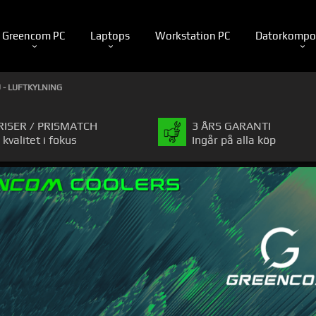
Greencom PC
Laptops
Workstation PC
Datorkompo
 - LUFTKYLNING
RISER / PRISMATCH
3 ÅRS GARANTI
 kvalitet i fokus
Ingår på alla köp