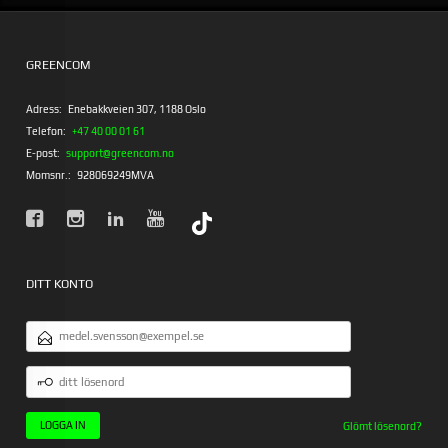
GREENCOM
Adress:
Enebakkveien 307, 1188 Oslo
Telefon:
+47 40 00 01 61
E-post:
support@greencom.no
Momsnr.:
928069249MVA
DITT KONTO
E-
POSTADRESS
DITT
LÖSENORD
Glömt lösenord?