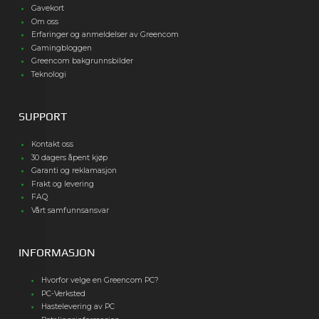
Gavekort
Om oss
Erfaringer og anmeldelser av Greencom
Gamingbloggen
Greencom bakgrunnsbilder
Teknologi
SUPPORT
Kontakt oss
30 dagers åpent kjøp
Garanti og reklamasjon
Frakt og levering
FAQ
Vårt samfunnsansvar
INFORMASJON
Hvorfor velge en Greencom PC?
PC-Verksted
Hastelevering av PC