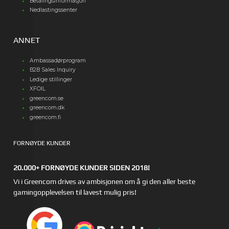
Betalingsinformasjon
Nedlastingssenter
ANNET
Ambassadørprogram
B2B Sales Inquiry
Ledige stillinger
XFOIL
greencom.se
greencom.dk
greencom.fi
FORNØYDE KUNDER
20.000+ FORNØYDE KUNDER SIDEN 2018!
Vi i Greencom drives av ambisjonen om å gi den aller beste
gamingopplevelsen til lavest mulig pris!