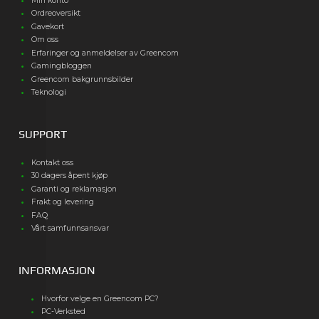
Min konto
Ordreoversikt
Gavekort
Om oss
Erfaringer og anmeldelser av Greencom
Gamingbloggen
Greencom bakgrunnsbilder
Teknologi
SUPPORT
Kontakt oss
30 dagers åpent kjøp
Garanti og reklamasjon
Frakt og levering
FAQ
Vårt samfunnsansvar
INFORMASJON
Hvorfor velge en Greencom PC?
PC-Verksted