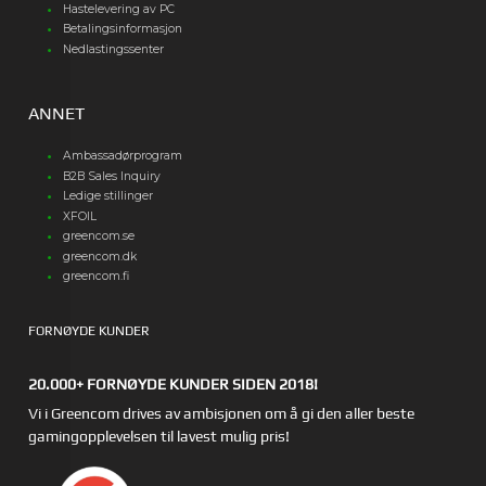
Hastelevering av PC
Betalingsinformasjon
Nedlastingssenter
ANNET
Ambassadørprogram
B2B Sales Inquiry
Ledige stillinger
XFOIL
greencom.se
greencom.dk
greencom.fi
FORNØYDE KUNDER
20.000+ FORNØYDE KUNDER SIDEN 2018!
Vi i Greencom drives av ambisjonen om å gi den aller beste
gamingopplevelsen til lavest mulig pris!