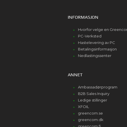
INFORMASJON
Hvorfor velge en Greenc
PC-Verksted
Hastelevering av PC
Betalingsinformasjon
Nedlastingssenter
ANNET
Ambassadørprogram
B2B Sales Inquiry
Ledige stillinger
XFOIL
greencom.se
greencom.dk
greencom.fi