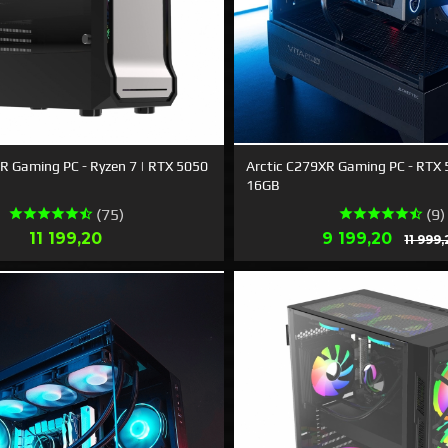
R Gaming PC - Ryzen 7 | RTX 5050
Arctic C279XR Gaming PC - RTX 5
16GB
(75)
(9)
Pris
Erbjudande
11 199,20
9 199,20
11 999
LÄS MER
LÄS MER