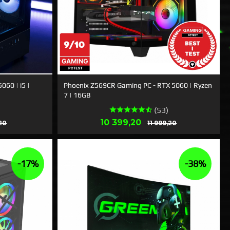
060 | i5 |
Phoenix Z569CR Gaming PC - RTX 5060 | Ryzen
7 | 16GB
(53)
Rabatt
Erbjudande
Rabatt
10 399,20
,20
11 999,20
LÄS MER
-17%
-38%