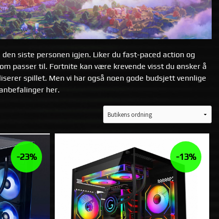
re den siste personen igjen. Liker du fast-paced action og
som passer til. Fortnite kan være krevende visst du ønsker å
liserer spillet. Men vi har også noen gode budsjett vennlige
 anbefalinger her.
-23%
-13%