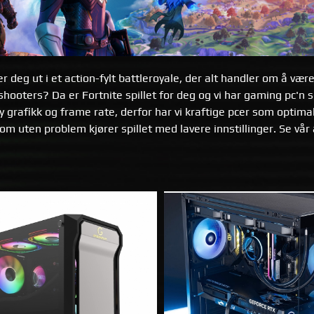
er deg ut i et action-fylt battleroyale, der alt handler om å væ
shooters? Da er Fortnite spillet for deg og vi har gaming pc'n 
y grafikk og frame rate, derfor har vi kraftige pcer som optima
som uten problem kjører spillet med lavere innstillinger. Se vår