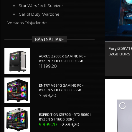
Star Wars Jedi: Survivor
Call of Duty: Warzone
Veckans Erbjudande
BÄSTSÄLJARE
Fury iZ59V1 
32GB DDR5
AORUS Z260CR GAMING PC -
RYZEN 7 | RTX 5050 | 16GB
11 199,20
ENTRY V894G GAMING PC -
RYZEN 5 | RTX 3050 | 8GB
7 599,20
EXPEDITION IZ570G - RTX 5060 |
RYZEN 5 | 16GB DDR5
9 999,20
12 399,20