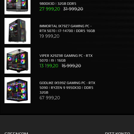
9800X3D | 32GB DDR5
27 999,20
31 999,20
IMMORTAL IX79Z7 GAMING PC -
RTX 5070 | I7-14700 | DDR5 16GB
19 999,20
VIPER X29Z9R GAMING PC - RTX
5070 | I9 | 16GB
13 199,20
15 999,20
GODLIKE IX599Z GAMING PC - RTX
5090 | RYZEN 9 9950X3D | DDR5
32GB
67 999,20