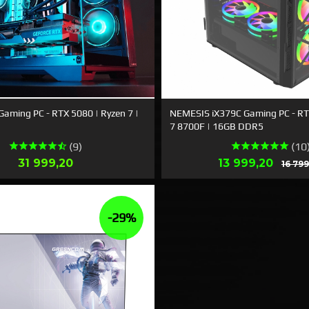
Gaming PC - RTX 5080 | Ryzen 7 |
NEMESIS iX379C Gaming PC - RT
7 8700F | 16GB DDR5
(9)
(10
Pris
Erbjudande
31 999,20
13 999,20
16 799
LÄS MER
LÄS MER
-29%