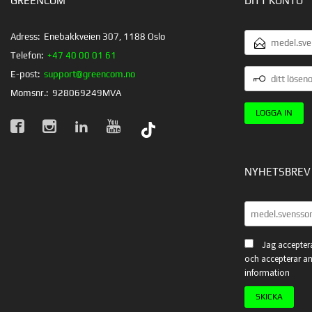
GREENCOM
DITT KONTO
E-
Adress:
Enebakkveien 307, 1188 Oslo
POSTADRESS
Telefon:
+47 40 00 01 61
DITT
E-post:
support@greencom.no
LÖSENORD
Momsnr.:
928069249MVA
NYHETSBREV
Jag acceptera
och accepterar an
information