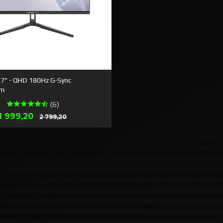
27" - QHD 180Hz G-Sync
rm
(6)
Erbjudande
Rabatt
1 999,20
2 799,20
KÖPA