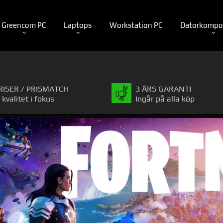
Greencom PC
Laptops
Workstation PC
Datorkompo
RISER / PRISMATCH
3 ÅRS GARANTI
 kvalitet i fokus
Ingår på alla köp