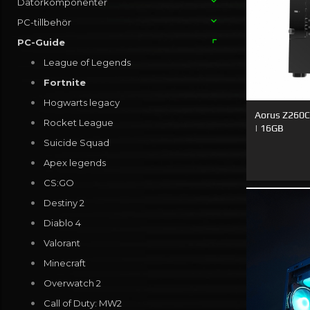
Datorkomponenter
PC-tillbehör
PC-Guide
League of Legends
Fortnite
Hogwarts legacy
Aorus Z260C
Rocket League
| 16GB
Suicide Squad
Apex legends
CS:GO
Destiny 2
Diablo 4
Valorant
Minecraft
Overwatch 2
Call of Duty: MW2