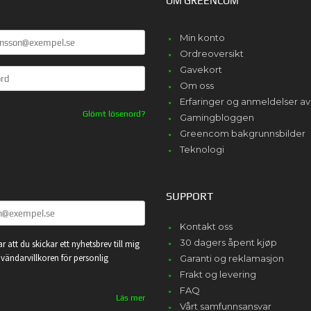
OM GREENCOM
Min konto
Ordreoversikt
Gavekort
Om oss
Erfaringer og anmeldelser 
Glömt lösenord?
Gamingbloggen
Greencom bakgrunnsbilder
Teknologi
SUPPORT
Kontakt oss
30 dagers åpent kjøp
r att du skickar ett nyhetsbrev till mig
vändarvillkoren för personlig
Garanti og reklamasjon
Frakt og levering
FAQ
Läs mer
Vårt samfunnsansvar