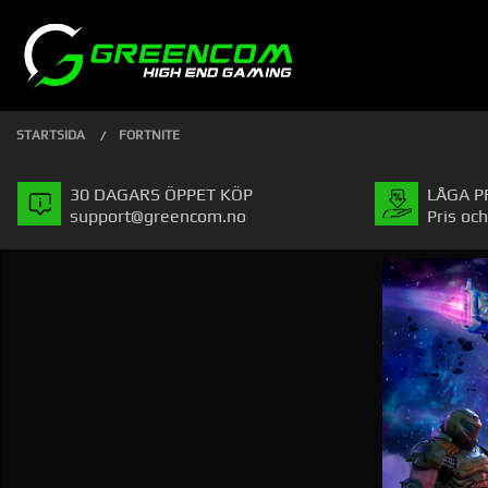
Gå
Stäng
PRODUKTER
till
innehåll
STARTSIDA
FORTNITE
30 DAGARS ÖPPET KÖP
LÅGA P
support@greencom.no
Pris och