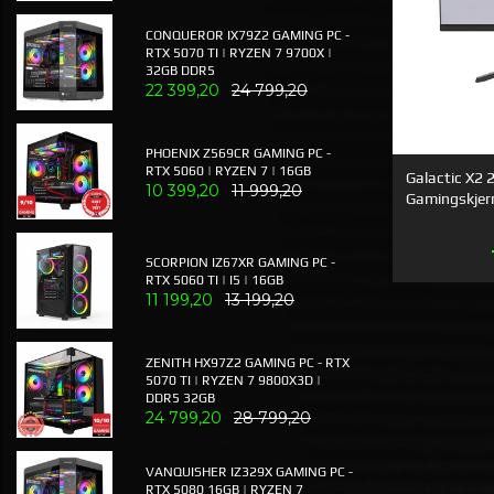
CONQUEROR IX79Z2 GAMING PC -
RTX 5070 TI | RYZEN 7 9700X |
32GB DDR5
22 399,20
24 799,20
PHOENIX Z569CR GAMING PC -
RTX 5060 | RYZEN 7 | 16GB
Galactic X2 
10 399,20
11 999,20
Gamingskje
SCORPION IZ67XR GAMING PC -
RTX 5060 TI | I5 | 16GB
11 199,20
13 199,20
ZENITH HX97Z2 GAMING PC - RTX
5070 TI | RYZEN 7 9800X3D |
DDR5 32GB
24 799,20
28 799,20
VANQUISHER IZ329X GAMING PC -
RTX 5080 16GB | RYZEN 7