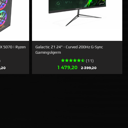
X 5070 | Ryzen
Galactic Z1 24" - Curved 200Hz G-Sync
Gamingskjerm
)
(11)
Rabatt
Erbjudande
Rabatt
1 479,20
,20
2 399,20
KÖPA