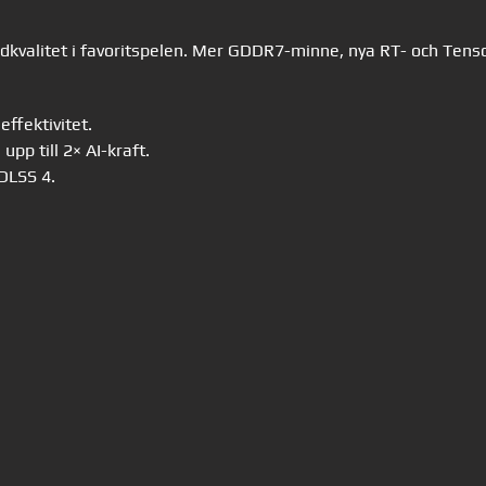
ldkvalitet i favoritspelen. Mer GDDR7-minne, nya RT- och Tens
effektivitet.
p till 2× AI-kraft.
DLSS 4.