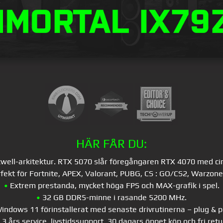
HÄR FÅR DU:
ll-arkitektur. RTX 5070 slår föregångaren RTX 4070 med cirka
fekt för Fortnite, APEX, Valorant, PUBG, CS : GO/CS2, Warzone 
•
Extrem prestanda, mycket höga FPS och MAX-grafik i spel.
•
32 GB DDR5-minne i rasande 5200 MHz.
ndows 11 förinstallerat med senaste drivrutinerna – plug & p
3 års service, livstidssupport, 30 dagars öppet köp och fri retu