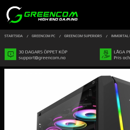
Gå
Stäng
PRODUKTER
till
innehåll
STARTSIDA
GREENCOM PC
GREENCOM SUPERIORS
IMMORTAL I
30 DAGARS ÖPPET KÖP
LÅGA P
support@greencom.no
Pris och