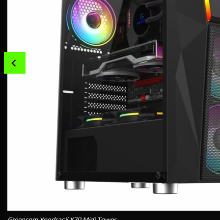
Prev
Greencom Yggdrasil X70 Midi Tower