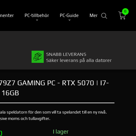
0
nenter
PC-tillbehör
PC-Guide
Mer
SNABB LEVERANS
Säker leverans på alla datorer
9Z7 GAMING PC - RTX 5070 | I7-
 16GB
 speldatorn för den som vill ta spelandet till en ny nivå.
usive moms och tullavgifter.
I lager
0