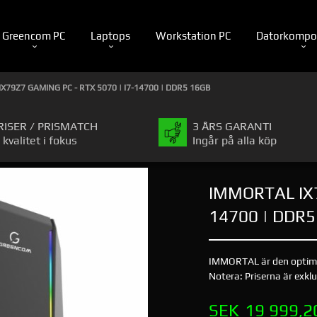
Greencom PC
Laptops
Workstation PC
Datorkompo
X79Z7 GAMING PC - RTX 5070 | I7-14700 | DDR5 16GB
RISER / PRISMATCH
3 ÅRS GARANTI
 kvalitet i fokus
Ingår på alla köp
IMMORTAL IX7
14700 | DDR5
IMMORTAL är den optimala
Notera: Priserna är exkl
Pris
SEK
19 999,2