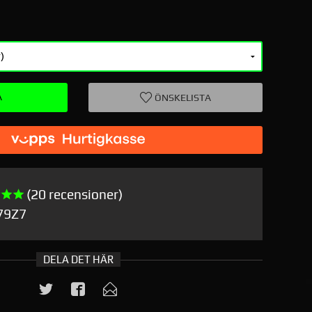
A
ÖNSKELISTA
(20 recensioner)
79Z7
DELA DET HÄR
Greenc