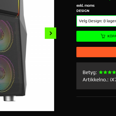
exkl. moms
DESIGN
Next
KÖP
Betyg:
Artikkelno.:
iX
Greencom Yggdrasil X70 Midi Tower