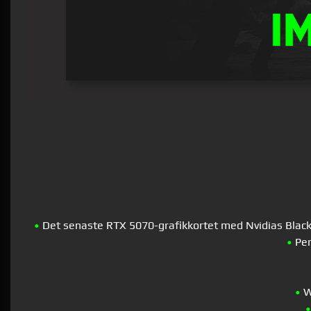
•
Det senaste RTX 5070-grafikkortet med Nvidias Blackwe
•
Per
•
Wi
•