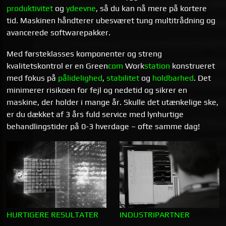
produktivitet
og
ydeevne
, så du kan nå mere på kortere
tid. Maskinen håndterer ubesværet tung multitrådning og
avancerede softwarepakker.
Med førsteklasses komponenter og streng
kvalitetskontrol er en Green
com
Work
station
konstrueret
med fokus på
pålidelighed
,
stabilitet
og
holdbarhed
. Det
minimerer risikoen for fejl og nedetid og sikrer en
maskine, der holder i mange år. Skulle det utænkelige ske,
er du dækket af 3 års fuld service med lynhurtige
behandlingstider på 0-3 hverdage – ofte samme dag!
HURTIGERE RESULTATER
INDUSTRIPARTNER