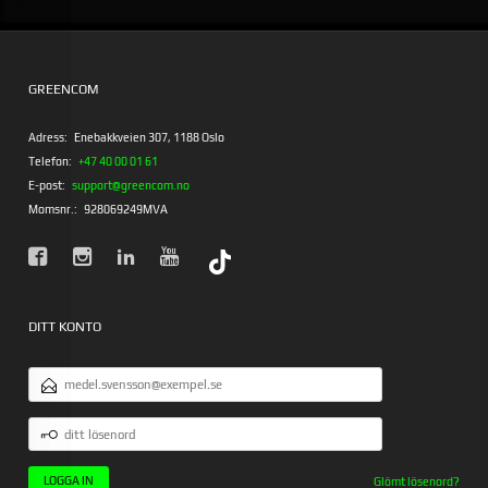
GREENCOM
Adress:
Enebakkveien 307, 1188 Oslo
Telefon:
+47 40 00 01 61
E-post:
support@greencom.no
Momsnr.:
928069249MVA
DITT KONTO
E-
POSTADRESS
DITT
LÖSENORD
Glömt lösenord?