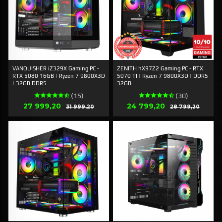
VANQUISHER iZ329X Gaming PC -
ZENITH hX97Z2 Gaming PC - RTX
RTX 5080 16GB | Ryzen 7 9800X3D
5070 TI | Ryzen 7 9800X3D | DDR5
| 32GB DDR5
32GB
(15)
(30)
Erbjudande
Erbjudande
27 999,20
Rabatt
24 799,20
Rabatt
31 999,20
28 799,20