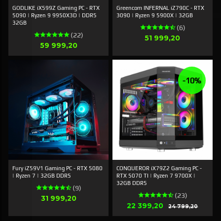
GODLIKE iX599Z Gaming PC - RTX
Greencom INFERNAL iZ790C - RTX
5090 | Ryzen 9 9950X3D | DDR5
3090 | Ryzen 9 5900X | 32GB
32GB
(6)
(22)
Pris
51 999,20
Pris
59 999,20
-10%
Fury iZ59V1 Gaming PC - RTX 5080
CONQUEROR iX79Z2 Gaming PC -
| Ryzen 7 | 32GB DDR5
RTX 5070 TI | Ryzen 7 9700X |
32GB DDR5
(9)
(23)
Pris
31 999,20
Erbjudande
22 399,20
Rabatt
24 799,20