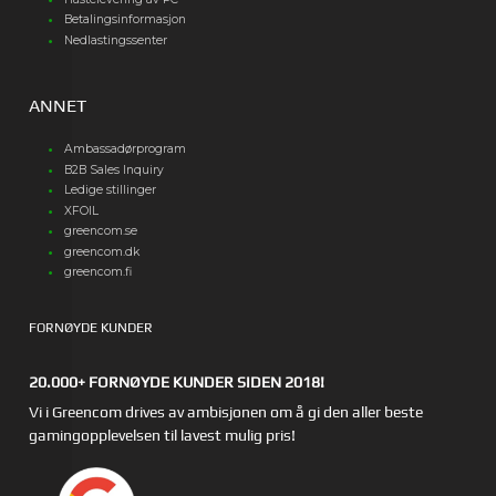
Betalingsinformasjon
Nedlastingssenter
ANNET
Ambassadørprogram
B2B Sales Inquiry
Ledige stillinger
XFOIL
greencom.se
greencom.dk
greencom.fi
FORNØYDE KUNDER
20.000+ FORNØYDE KUNDER SIDEN 2018!
Vi i Greencom drives av ambisjonen om å gi den aller beste
gamingopplevelsen til lavest mulig pris!