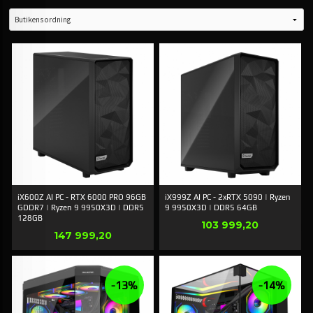
iX600Z AI PC - RTX 6000 PRO 96GB
iX999Z AI PC - 2xRTX 5090 | Ryzen
GDDR7 | Ryzen 9 9950X3D | DDR5
9 9950X3D | DDR5 64GB
128GB
Pris
103 999,20
Pris
147 999,20
-13%
-14%