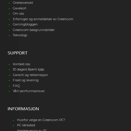
Ordreoversikt
Gavekort
Om oss
Erfaringer og anmeldelser av Greencom
Gamingbloggen
Greencom bakgrunnsbilder
Teknologi
SUPPORT
Kontakt oss
30 dagers åpent kjøp
Garanti og reklamasjon
Frakt og levering
FAQ
Vårt samfunnsansvar
INFORMASJON
Hvorfor velge en Greencom PC?
PC-Verksted
Hastelevering av PC