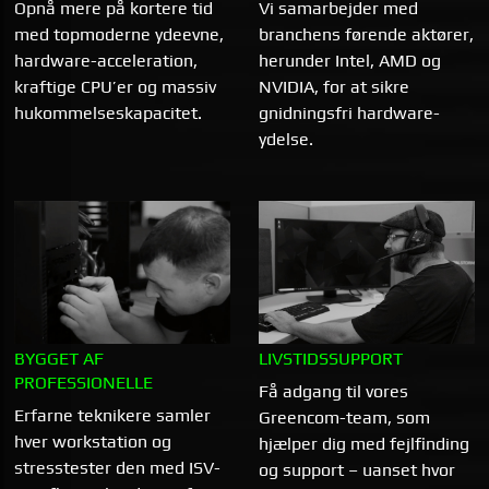
Opnå mere på kortere tid
Vi samarbejder med
med topmoderne ydeevne,
branchens førende aktører,
hardware-acceleration,
herunder Intel, AMD og
kraftige CPU’er og massiv
NVIDIA, for at sikre
hukommelseskapacitet.
gnidningsfri hardware-
ydelse.
BYGGET AF
LIVSTIDSSUPPORT
PROFESSIONELLE
Få adgang til vores
Erfarne teknikere samler
Greencom-team, som
hver workstation og
hjælper dig med fejlfinding
stresstester den med ISV-
og support – uanset hvor