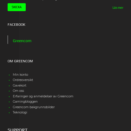
Läs mer
FACEBOOK
Greencom
OM GREENCOM
Min konto
Ordreoversikt
Gavekort
Om oss
Erfaringer og anmeldelser av Greencom
Gamingbloggen
Greencom bakgrunnsbilder
Teknologi
SUPPORT