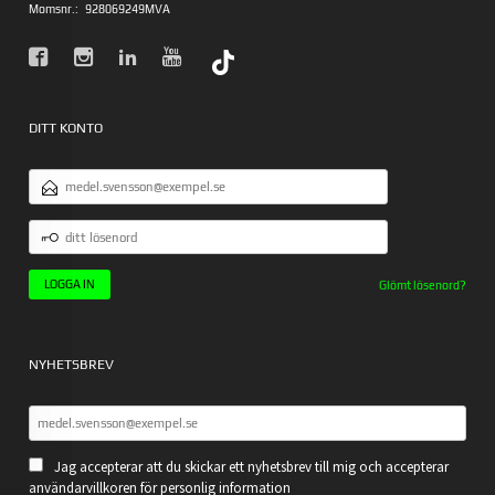
Momsnr.:
928069249MVA
DITT KONTO
E-
POSTADRESS
DITT
LÖSENORD
Glömt lösenord?
NYHETSBREV
Jag accepterar att du skickar ett nyhetsbrev till mig och accepterar
användarvillkoren för personlig information