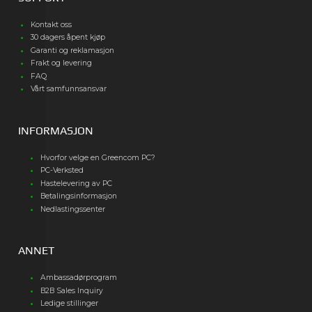
Kontakt oss
30 dagers åpent kjøp
Garanti og reklamasjon
Frakt og levering
FAQ
Vårt samfunnsansvar
INFORMASJON
Hvorfor velge en Greencom PC?
PC-Verksted
Hastelevering av PC
Betalingsinformasjon
Nedlastingssenter
ANNET
Ambassadørprogram
B2B Sales Inquiry
Ledige stillinger