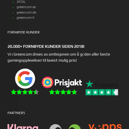
XFOIL
greencom.se
greencom.dk
greencom.fi
FORNØYDE KUNDER
20.000+ FORNØYDE KUNDER SIDEN 2018!
Vi i Greencom drives av ambisjonen om å gi den aller beste
gamingopplevelsen til lavest mulig pris!
PARTNERS