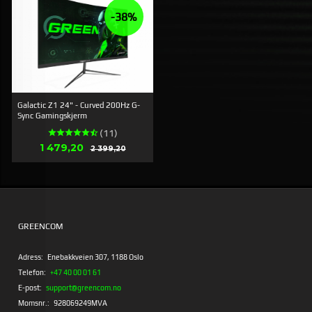
-38%
Galactic Z1 24" - Curved 200Hz G-
Sync Gamingskjerm
(11)
Erbjudande
1 479,20
Rabatt
2 399,20
GREENCOM
Adress:
Enebakkveien 307, 1188 Oslo
Telefon:
+47 40 00 01 61
E-post:
support@greencom.no
Momsnr.:
928069249MVA