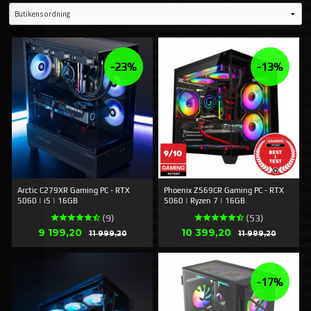
-23%
-13%
Arctic C279XR Gaming PC - RTX
Phoenix Z569CR Gaming PC - RTX
5060 | i5 | 16GB
5060 | Ryzen 7 | 16GB
(9)
(53)
Erbjudande
Erbjudande
9 199,20
Rabatt
10 399,20
Rabatt
11 999,20
11 999,20
-17%