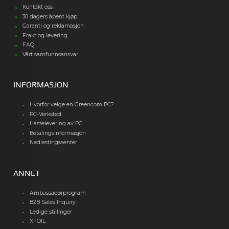
Kontakt oss
30 dagers åpent kjøp
Garanti og reklamasjon
Frakt og levering
FAQ
Vårt samfunnsansvar
INFORMASJON
Hvorfor velge en Greencom PC?
PC-Verksted
Hastelevering av PC
Betalingsinformasjon
Nedlastingssenter
ANNET
Ambassadørprogram
B2B Sales Inquiry
Ledige stillinger
XFOIL