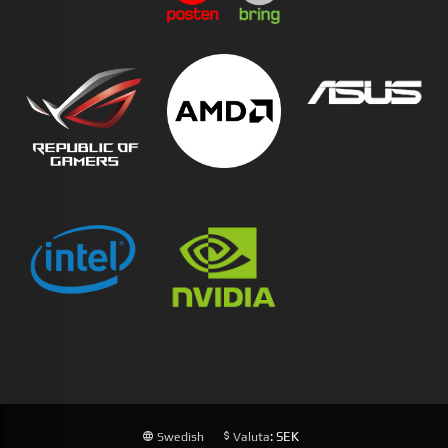
: SEK
Swedish
Valuta