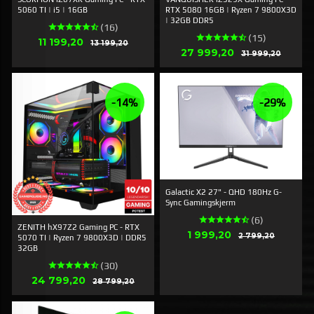
5060 TI | i5 | 16GB
RTX 5080 16GB | Ryzen 7 9800X3D
| 32GB DDR5
(16)
(15)
Erbjudande
11 199,20
Rabatt
13 199,20
Erbjudande
27 999,20
Rabatt
31 999,20
-14%
-29%
Galactic X2 27" - QHD 180Hz G-
Sync Gamingskjerm
(6)
ZENITH hX97Z2 Gaming PC - RTX
Erbjudande
1 999,20
Rabatt
2 799,20
5070 TI | Ryzen 7 9800X3D | DDR5
32GB
(30)
Erbjudande
24 799,20
Rabatt
28 799,20