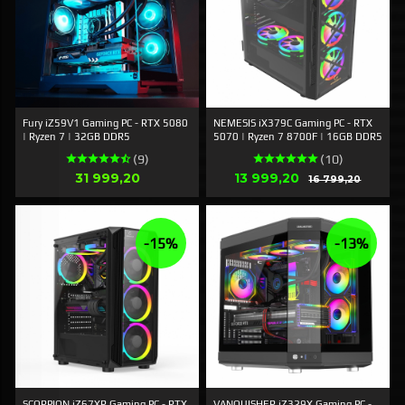
Fury iZ59V1 Gaming PC - RTX 5080
NEMESIS iX379C Gaming PC - RTX
| Ryzen 7 | 32GB DDR5
5070 | Ryzen 7 8700F | 16GB DDR5
(9)
(10)
Pris
Erbjudande
31 999,20
13 999,20
Rabatt
16 799,20
-15%
-13%
SCORPION iZ67XR Gaming PC - RTX
VANQUISHER iZ329X Gaming PC -