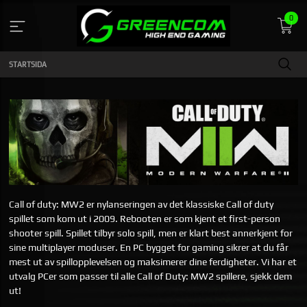
Gå
0
till
innehåll
STARTSIDA
Call of duty: MW2 er nylanseringen av det klassiske Call of duty
spillet som kom ut i 2009. Rebooten er som kjent et first-person
shooter spill. Spillet tilbyr solo spill, men er klart best annerkjent for
sine multiplayer moduser. En PC bygget for gaming sikrer at du får
mest ut av spillopplevelsen og maksimerer dine ferdigheter. Vi har et
utvalg PCer som passer til alle Call of Duty: MW2 spillere, sjekk dem
ut!