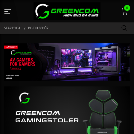
Gå
0
till
innehåll
STARTSIDA
PC-TILLBEHÖR