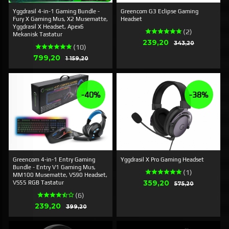
Yggdrasil 4-in-1 Gaming Bundle -
Greencom G3 Eclipse Gaming
Fury X Gaming Mus, X2 Musematte,
Headset
Yggdrasil X Headset, Apex6
(2)
Mekanisk Tastatur
Erbjudande
239,20
Rabatt
343,20
(10)
Erbjudande
799,20
Rabatt
1 159,20
-40%
-38%
Greencom 4-in-1 Entry Gaming
Yggdrasil X Pro Gaming Headset
Bundle - Entry V1 Gaming Mus,
(1)
MM100 Musematte, VS90 Headset,
Erbjudande
359,20
Rabatt
VS55 RGB Tastatur
575,20
(6)
Erbjudande
239,20
Rabatt
399,20