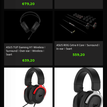
Pris
679,20
ASUS ROG Cetra II Core | Surround |
ASUS TUF Gaming H1 Wireless |
In-ear | Svart
Surround | Over-ear | Wireless |
Pris
559,20
Svart
Pris
639,20