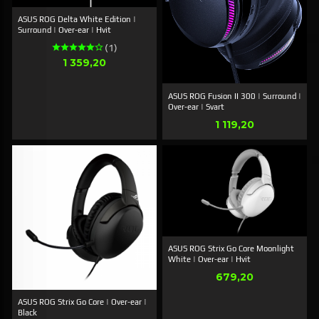
ASUS ROG Delta White Edition |
Surround | Over-ear | Hvit
(1)
Pris
1 359,20
ASUS ROG Fusion II 300 | Surround |
Over-ear | Svart
Pris
1 119,20
ASUS ROG Strix Go Core Moonlight
White | Over-ear | Hvit
Pris
679,20
ASUS ROG Strix Go Core | Over-ear |
Black