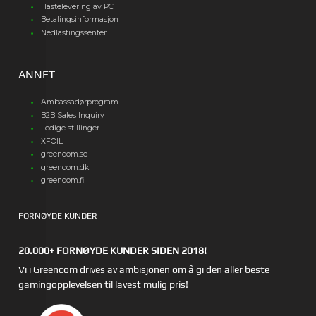
Hastelevering av PC
Betalingsinformasjon
Nedlastingssenter
ANNET
Ambassadørprogram
B2B Sales Inquiry
Ledige stillinger
XFOIL
greencom.se
greencom.dk
greencom.fi
FORNØYDE KUNDER
20.000+ FORNØYDE KUNDER SIDEN 2018!
Vi i Greencom drives av ambisjonen om å gi den aller beste
gamingopplevelsen til lavest mulig pris!