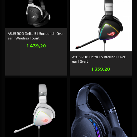
ASUS ROG Delta S | Surround | Over-
ear | Wireless | Svart
Pris
1 439,20
ASUS ROG Delta | Surround | Over-
ear | Svart
Pris
1 359,20