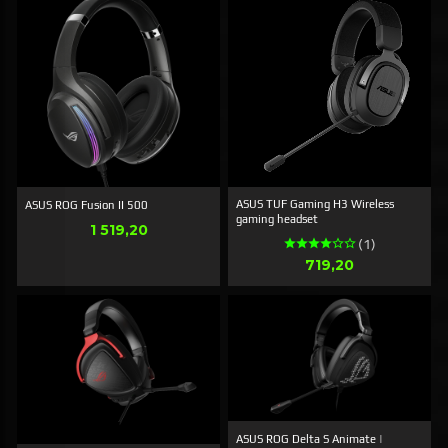
ASUS TUF Gaming H3 Wireless
ASUS ROG Fusion II 500
gaming headset
Pris
1 519,20
(1)
Pris
719,20
ASUS ROG Delta S Animate |