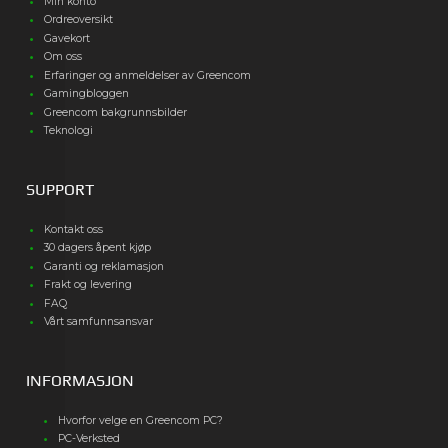
Min konto
Ordreoversikt
Gavekort
Om oss
Erfaringer og anmeldelser av Greencom
Gamingbloggen
Greencom bakgrunnsbilder
Teknologi
SUPPORT
Kontakt oss
30 dagers åpent kjøp
Garanti og reklamasjon
Frakt og levering
FAQ
Vårt samfunnsansvar
INFORMASJON
Hvorfor velge en Greencom PC?
PC-Verksted