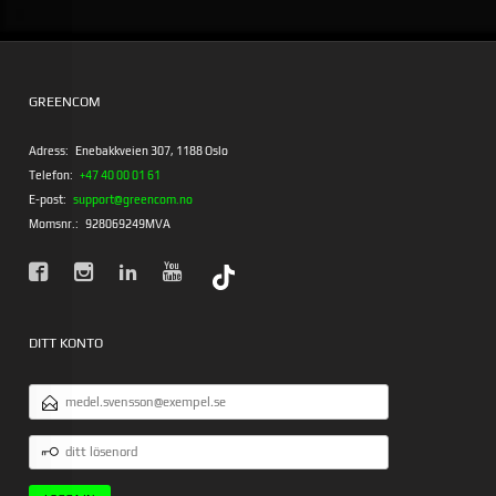
GREENCOM
Adress:
Enebakkveien 307, 1188 Oslo
Telefon:
+47 40 00 01 61
E-post:
support@greencom.no
Momsnr.:
928069249MVA
DITT KONTO
E-
POSTADRESS
DITT
LÖSENORD