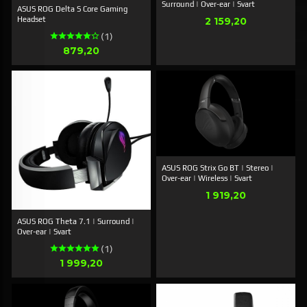
Surround | Over-ear | Svart
ASUS ROG Delta S Core Gaming
Pris
Headset
2 159,20
(1)
Pris
879,20
ASUS ROG Strix Go BT | Stereo |
Over-ear | Wireless | Svart
Pris
1 919,20
ASUS ROG Theta 7.1 | Surround |
Over-ear | Svart
(1)
Pris
1 999,20