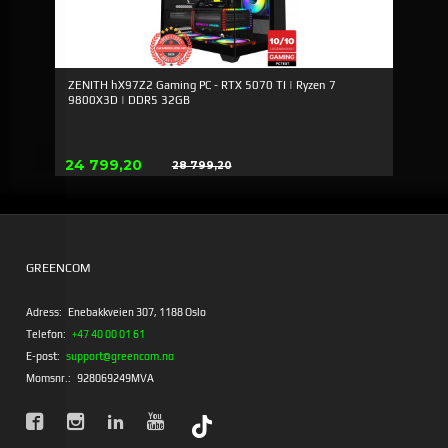
ZENITH hX97Z2 Gaming PC - RTX 5070 TI | Ryzen 7
9800X3D | DDR5 32GB
Erbjudande
24 799,20
28 799,20
Rabatt
GREENCOM
Adress:
Enebakkveien 307, 1188 Oslo
Telefon:
+47 40 00 01 61
E-post:
support@greencom.no
Momsnr.:
928069249MVA