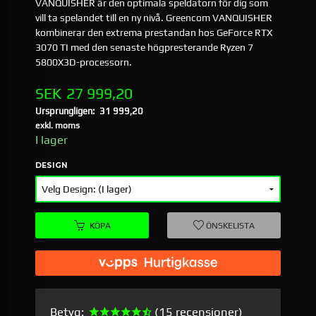
VANQUISHER är den optimala speldatorn för dig som
vill ta spelandet till en ny nivå. Greencom VANQUISHER
kombinerar den extrema prestandan hos GeForce RTX
3070 TI med den senaste högpresterande Ryzen 7
5800X3D-processorn.
Erbjudande
SEK
27 999,20
Ursprungligen:
31 999,20
Rabatt
exkl. moms
I lager
DESIGN
KÖPA
ÖNSKELISTA
Betyg:
(15 recensioner)