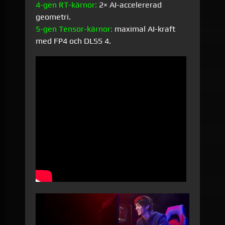
4-gen RT-kärnor:
2× AI-accelererad
geometri.
5-gen Tensor-kärnor:
maximal AI-kraft
med FP4 och DLSS 4.