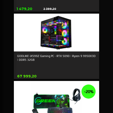
Erbjudande
1 479,20
2 399,20
Rabatt
GODLIKE iX599Z Gaming PC - RTX 5090 | Ryzen 9 9950X3D
| DDR5 32GB
Pris
67 999,20
-20%