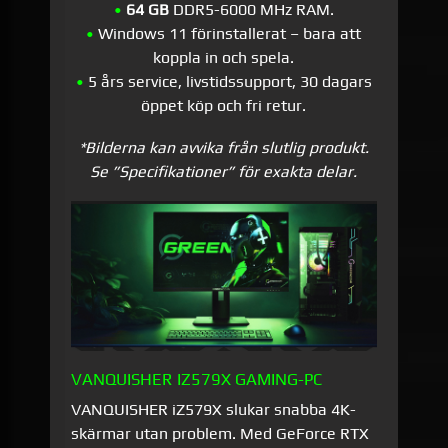
•
64 GB
DDR5-6000 MHz RAM.
•
Windows 11 förinstallerat – bara att
koppla in och spela.
•
5 års service, livstidssupport, 30 dagars
öppet köp och fri retur.
*Bilderna kan avvika från slutlig produkt.
Se ”Specifikationer” för exakta delar.
VANQUISHER IZ579X GAMING-PC
VANQUISHER iZ579X slukar snabba 4K-
skärmar utan problem. Med GeForce RTX