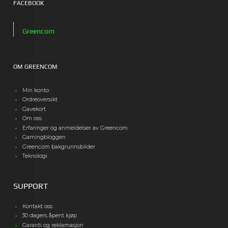
FACEBOOK
Greencom
OM GREENCOM
Min konto
Ordreoversikt
Gavekort
Om oss
Erfaringer og anmeldelser av Greencom
Gamingbloggen
Greencom bakgrunnsbilder
Teknologi
SUPPORT
Kontakt oss
30 dagers åpent kjøp
Garanti og reklamasjon