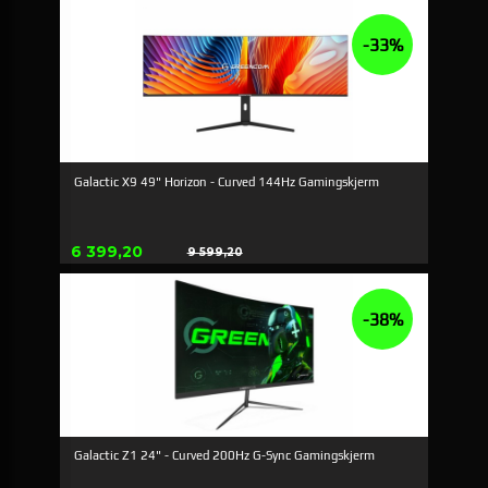
-33%
Galactic X9 49" Horizon - Curved 144Hz Gamingskjerm
Erbjudande
6 399,20
9 599,20
Rabatt
-38%
Galactic Z1 24" - Curved 200Hz G-Sync Gamingskjerm