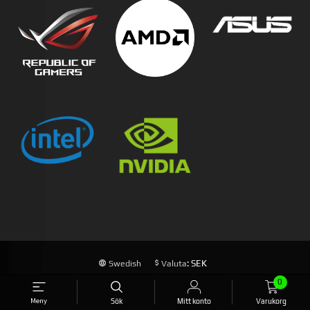
: SEK
Swedish
Valuta
0
FRAKT
KÖPVILLKOR
SÄKERHET OCH SEKRETESS
NYHETSBREV
BLOGG
Meny
Sök
Mitt konto
Varukorg