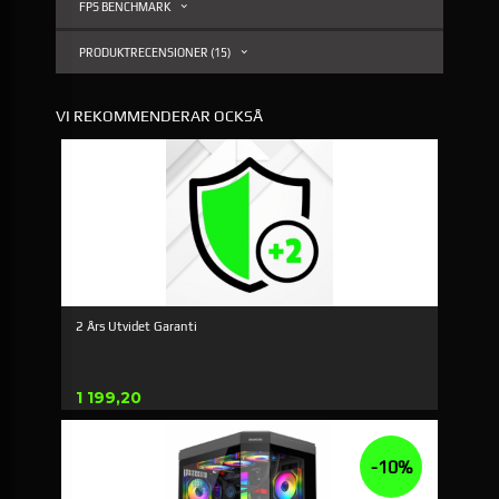
FPS BENCHMARK
PRODUKTRECENSIONER (15)
VI REKOMMENDERAR OCKSÅ
2 Års Utvidet Garanti
Pris
1 199,20
-10%