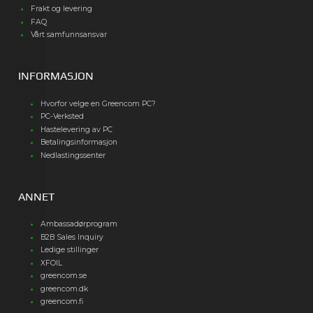
Frakt og levering
FAQ
Vårt samfunnsansvar
INFORMASJON
Hvorfor velge en Greencom PC?
PC-Verksted
Hastelevering av PC
Betalingsinformasjon
Nedlastingssenter
ANNET
Ambassadørprogram
B2B Sales Inquiry
Ledige stillinger
XFOIL
greencom.se
greencom.dk
greencom.fi