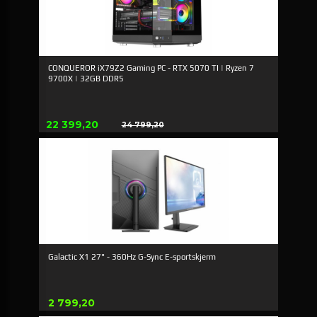
CONQUEROR iX79Z2 Gaming PC - RTX 5070 TI | Ryzen 7
9700X | 32GB DDR5
Erbjudande
22 399,20
24 799,20
Rabatt
Galactic X1 27" - 360Hz G-Sync E-sportskjerm
Pris
2 799,20