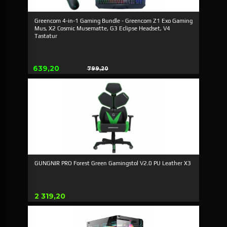
Greencom 4-in-1 Gaming Bundle - Greencom Z1 Exo Gaming
Mus, X2 Cosmic Musematte, G3 Eclipse Headset, V4
Tastatur
Erbjudande
639,20
799,20
Rabatt
GUNGNIR PRO Forest Green Gamingstol V2.0 PU Leather X3
Pris
2 319,20