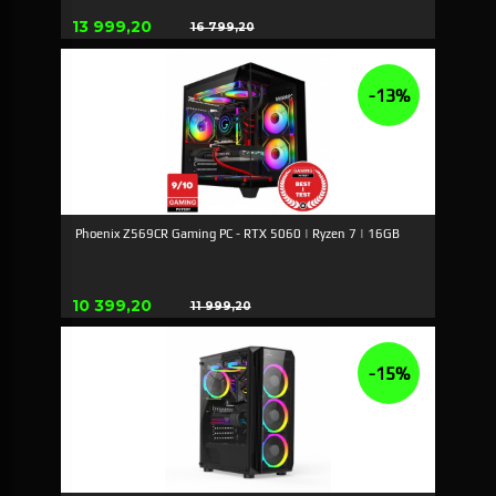
Erbjudande
13 999,20
16 799,20
Rabatt
-13%
Phoenix Z569CR Gaming PC - RTX 5060 | Ryzen 7 | 16GB
Erbjudande
10 399,20
11 999,20
Rabatt
-15%