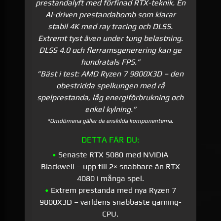
prestandalyft med förfinad RTX-teknik. En
AI-driven prestandabomb som klarar
stabil 4K med ray tracing och DLSS.
Extremt tyst även under tung belastning.
DLSS 4.0 och flerrams­generering kan ge
hundratals FPS.”
”Bäst i test: AMD Ryzen 7 9800X3D – den
obestridda spelkungen med rå
spelprestanda, låg energiförbrukning och
enkel kylning.”
*Omdömena gäller de enskilda komponenterna.
DETTA FÅR DU:
•
Senaste RTX 5080 med NVIDIA
Blackwell – upp till 2× snabbare än RTX
4080 i många spel.
•
Extrem prestanda med nya Ryzen 7
9800X3D – världens snabbaste gaming-
CPU.