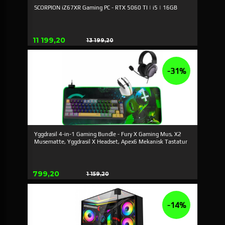
SCORPION iZ67XR Gaming PC - RTX 5060 TI | i5 | 16GB
Erbjudande
11 199,20
13 199,20
Rabatt
-31%
Yggdrasil 4-in-1 Gaming Bundle - Fury X Gaming Mus, X2
Musematte, Yggdrasil X Headset, Apex6 Mekanisk Tastatur
Erbjudande
799,20
1 159,20
Rabatt
-14%