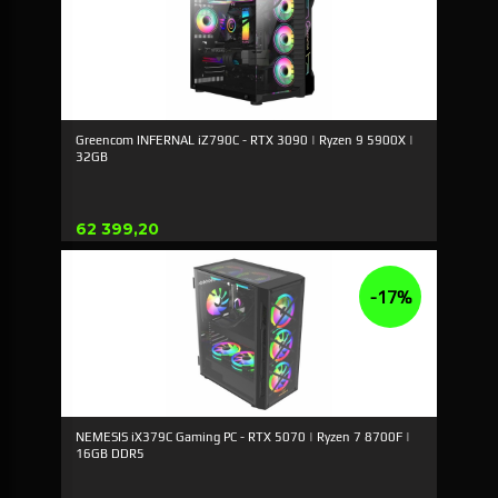
Greencom INFERNAL iZ790C - RTX 3090 | Ryzen 9 5900X |
32GB
Pris
62 399,20
-17%
NEMESIS iX379C Gaming PC - RTX 5070 | Ryzen 7 8700F |
16GB DDR5