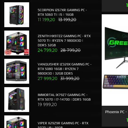
SCORPION IZ67XR GAMING PC -
RTX 5060 TI | I5 | 16GB
11 199,20
13 199,20
ZENITH HX97Z2 GAMING PC - RTX
5070 TI | RYZEN 7 9800X3D |
DDR5 32GB
24 799,20
28 799,20
VANQUISHER IZ329X GAMING PC -
RTX 5080 16GB | RYZEN 7
9800X3D | 32GB DDR5
27 999,20
31 999,20
IMMORTAL IX79Z7 GAMING PC -
RTX 5070 | I7-14700 | DDR5 16GB
19 999,20
Phoenix PC 
VIPER X29Z9R GAMING PC - RTX
5070 | I9 | 16GB