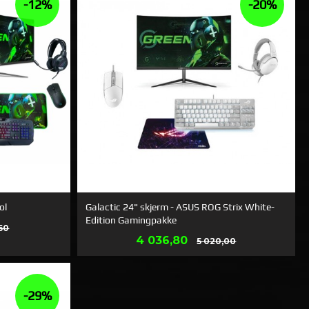
-12%
-20%
ol
Galactic 24" skjerm - ASUS ROG Strix White-
Edition Gamingpakke
Rabatt@
,60
Erbjudande
Rabatt@
4 036,80
5 020,00
LÄS MER
-29%