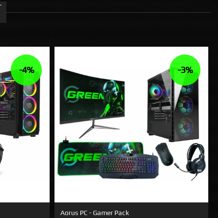
T
-4%
-3%
Aorus PC - Gamer Pack