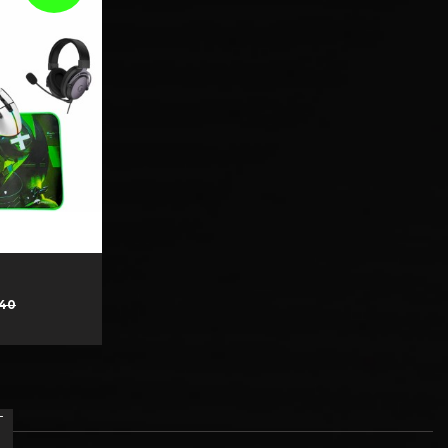
Rabatt@
,40
T