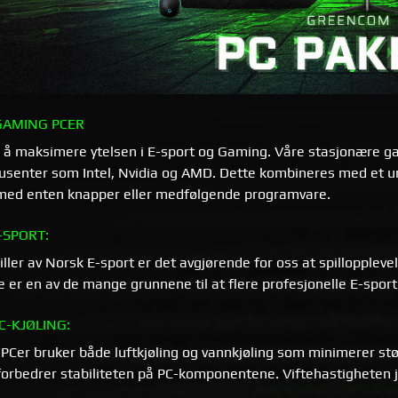
AMING PCER
for å maksimere ytelsen i E-sport og Gaming. Våre stasjonære
usenter som Intel, Nvidia og AMD. Dette kombineres med et un
 med enten knapper eller medfølgende programvare.
-SPORT:
ller av Norsk E-sport er det avgjørende for oss at spilloppleve
 er en av de mange grunnene til at flere profesjonelle E-sport
C-KJØLING:
Cer bruker både luftkjøling og vannkjøling som minimerer støy
 forbedrer stabiliteten på PC-komponentene. Viftehastigheten