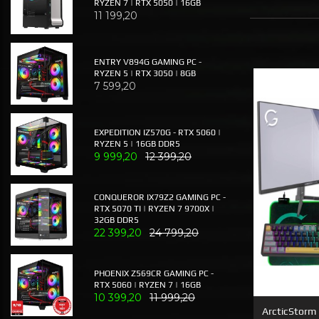
RYZEN 7 | RTX 5050 | 16GB
11 199,20
ENTRY V894G GAMING PC -
RYZEN 5 | RTX 3050 | 8GB
7 599,20
EXPEDITION IZ570G - RTX 5060 |
RYZEN 5 | 16GB DDR5
9 999,20
12 399,20
CONQUEROR IX79Z2 GAMING PC -
RTX 5070 TI | RYZEN 7 9700X |
32GB DDR5
22 399,20
24 799,20
PHOENIX Z569CR GAMING PC -
RTX 5060 | RYZEN 7 | 16GB
10 399,20
11 999,20
ArcticStorm