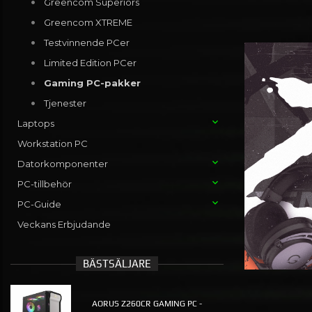
Greencom Superiors
Greencom XTREME
Testvinnende PCer
Limited Edition PCer
Gaming PC-pakker
Tjenester
Laptops
Workstation PC
Datorkomponenter
PC-tillbehör
PC-Guide
Veckans Erbjudande
BÄSTSÄLJARE
AORUS Z260CR GAMING PC -