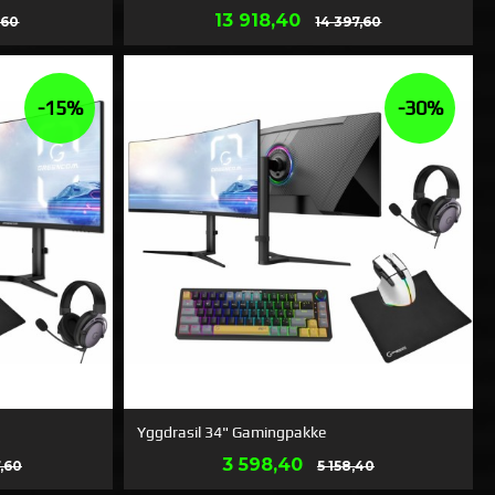
Rabatt@
Erbjudande
Rabatt@
13 918,40
,60
14 397,60
LÄS MER
-15%
-30%
Yggdrasil 34" Gamingpakke
Rabatt@
Erbjudande
Rabatt@
3 598,40
7,60
5 158,40