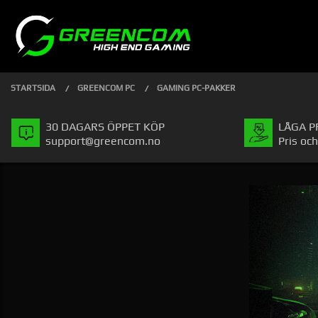
Gå
Stäng
PRODUKTER
till
innehåll
STARTSIDA
GREENCOM PC
GAMING PC-PAKKER
30 DAGARS ÖPPET KÖP
LÅGA P
support@greencom.no
Pris och