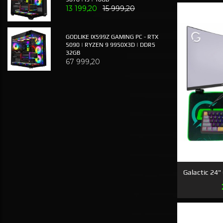
13 199,20
15 999,20
GODLIKE IX599Z GAMING PC - RTX
5090 | RYZEN 9 9950X3D | DDR5
32GB
67 999,20
Galactic 24