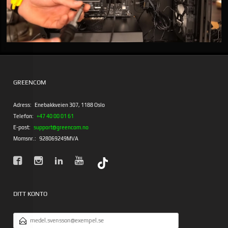
GREENCOM
Adress:
Enebakkveien 307, 1188 Oslo
Telefon:
+47 40 00 01 61
E-post:
support@greencom.no
Momsnr.:
928069249MVA
DITT KONTO
E-
POSTADRESS