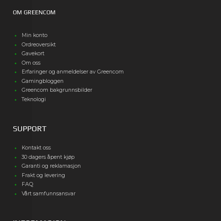
OM GREENCOM
Min konto
Ordreoversikt
Gavekort
Om oss
Erfaringer og anmeldelser av Greencom
Gamingbloggen
Greencom bakgrunnsbilder
Teknologi
SUPPORT
Kontakt oss
30 dagers åpent kjøp
Garanti og reklamasjon
Frakt og levering
FAQ
Vårt samfunnsansvar