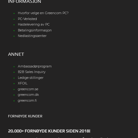
INFORMASJON
Hvorfor velge en Greencom PC?
PC-Verksted
Hastelevering av PC
Betalingsinformasjon
Nedlastingssenter
ANNET
Ambassadørprogram
B2B Sales Inquiry
Ledige stillinger
XFOIL
greencom.se
greencom.dk
greencom.fi
FORNØYDE KUNDER
20.000+ FORNØYDE KUNDER SIDEN 2018!