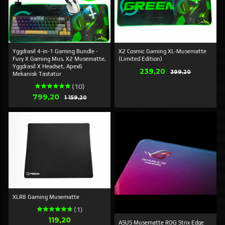
Yggdrasil 4-in-1 Gaming Bundle -
X2 Cosmic Gaming XL-Musematte
Fury X Gaming Mus, X2 Musematte,
(Limited Edition)
Yggdrasil X Headset, Apex6
Erbjudande
239,20
Rabatt
399,20
Mekanisk Tastatur
(10)
Erbjudande
799,20
Rabatt
1 159,20
XLR8 Gaming Musematte
(1)
Pris
119,20
ASUS Musematte ROG Strix Edge