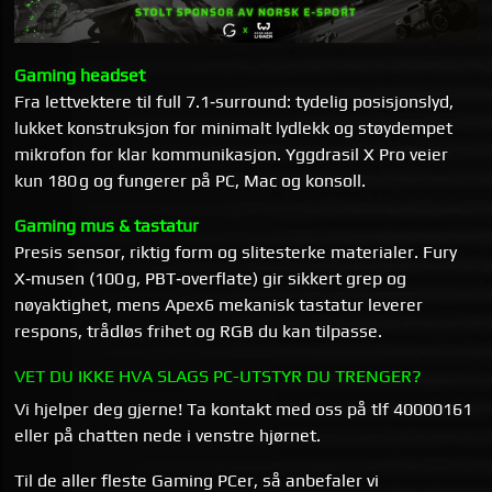
Gaming headset
Fra lettvektere til full 7.1‑surround: tydelig posisjonslyd,
lukket konstruksjon for minimalt lydlekk og støydempet
mikrofon for klar kommunikasjon. Yggdrasil X Pro veier
kun 180 g og fungerer på PC, Mac og konsoll.
Gaming mus & tastatur
Presis sensor, riktig form og slitesterke materialer. Fury
X‑musen (100 g, PBT‑overflate) gir sikkert grep og
nøyaktighet, mens Apex6 mekanisk tastatur leverer
respons, trådløs frihet og RGB du kan tilpasse.
VET DU IKKE HVA SLAGS PC-UTSTYR DU TRENGER?
Vi hjelper deg gjerne! Ta kontakt med oss på tlf 40000161
eller på chatten nede i venstre hjørnet.
Til de aller fleste Gaming PCer, så anbefaler vi