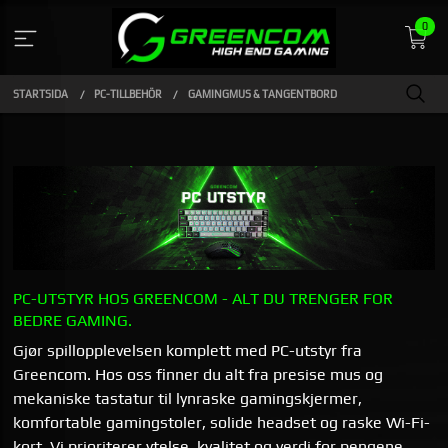
Gå
0
till
innehåll
STARTSIDA
PC-TILLBEHÖR
GAMINGMUS & TANGENTBORD
PC-UTSTYR HOS GREENCOM - ALT DU TRENGER FOR
BEDRE GAMING.
Gjør spillopplevelsen komplett med PC-utstyr fra
Greencom. Hos oss finner du alt fra presise mus og
mekaniske tastatur til lynraske gamingskjermer,
komfortable gamingstoler, solide headset og raske Wi-Fi-
kort. Vi prioriterer ytelse, kvalitet og verdi for pengene.