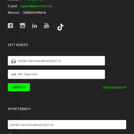
E-post:
support@greencom.no
Momsnr.:
928069249MVA
DITT KONTO
E-
POSTADRESS
DITT
LÖSENORD
Glömt lösenord?
NYHETSBREV