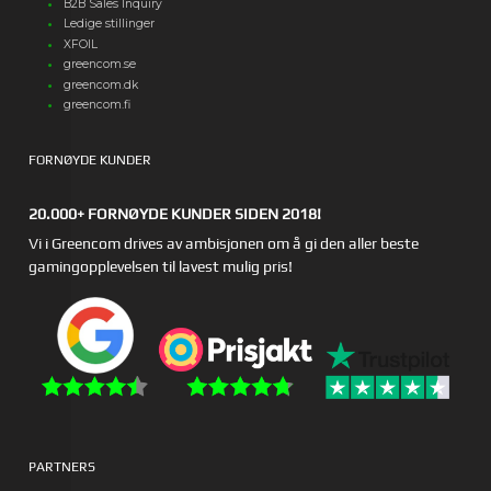
B2B Sales Inquiry
Ledige stillinger
XFOIL
greencom.se
greencom.dk
greencom.fi
FORNØYDE KUNDER
20.000+ FORNØYDE KUNDER SIDEN 2018!
Vi i Greencom drives av ambisjonen om å gi den aller beste
gamingopplevelsen til lavest mulig pris!
PARTNERS