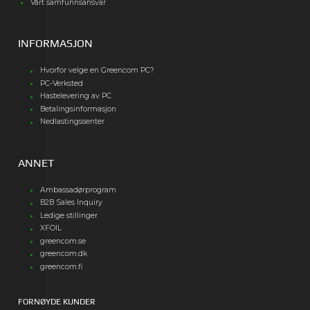
Vårt samfunnsansvar
INFORMASJON
Hvorfor velge en Greencom PC?
PC-Verksted
Hastelevering av PC
Betalingsinformasjon
Nedlastingssenter
ANNET
Ambassadørprogram
B2B Sales Inquiry
Ledige stillinger
XFOIL
greencom.se
greencom.dk
greencom.fi
FORNØYDE KUNDER