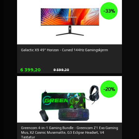
-33%
Galactic X9 49" Horizon - Curved 144Hz Gamingskjerm
Erbjudande
6 399,20
9 599,20
Rabatt
-20%
Greencom 4-in-1 Gaming Bundle - Greencom Z1 Exo Gaming
Mus, X2 Cosmic Musematte, G3 Eclipse Headset, V4
Tastatur