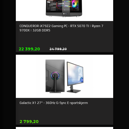
CONQUEROR iX79Z2 Gaming PC - RTX 5070 TI | Ryzen 7
9700X | 32GB DDR5
Erbjudande
22 399,20
24 799,20
Rabatt
Galactic X1 27" - 360Hz G-Sync E-sportskjerm
Pris
2 799,20