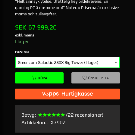
"Helt sinnsyk ytelse. Ufattelig høy bildekrevens. En
gaming PC å drømme om!" Notera: Priserna är exklusive
moms och tullavgifter.
Pris
SEK
67 999,20
exkl. moms
I lager
DESIGN
KÖPA
ÖNSKELISTA
Betyg:
(22 recensioner)
Artikkelno.:
iX790Z