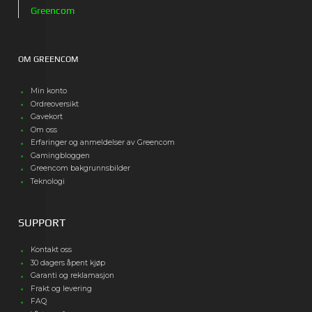
Greencom
OM GREENCOM
Min konto
Ordreoversikt
Gavekort
Om oss
Erfaringer og anmeldelser av Greencom
Gamingbloggen
Greencom bakgrunnsbilder
Teknologi
SUPPORT
Kontakt oss
30 dagers åpent kjøp
Garanti og reklamasjon
Frakt og levering
FAQ