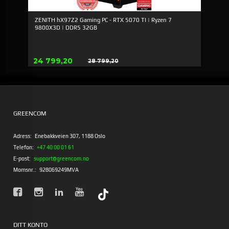
ZENITH hX97Z2 Gaming PC - RTX 5070 TI | Ryzen 7
9800X3D | DDR5 32GB
Erbjudande
24 799,20
28 799,20
Rabatt
GREENCOM
Adress:
Enebakkveien 307, 1188 Oslo
Telefon:
+47 40 00 01 61
E-post:
support@greencom.no
Momsnr.:
928069249MVA
DITT KONTO