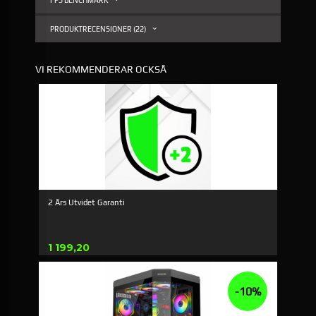
FPS BENCHMARK
PRODUKTRECENSIONER (22)
VI REKOMMENDERAR OCKSÅ
2 Års Utvidet Garanti
Pris
1 199,20
-10%