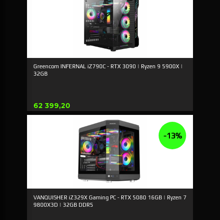
Greencom INFERNAL iZ790C - RTX 3090 | Ryzen 9 5900X |
32GB
Pris
62 399,20
-13%
VANQUISHER iZ329X Gaming PC - RTX 5080 16GB | Ryzen 7
9800X3D | 32GB DDR5