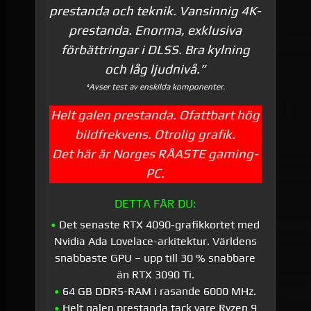
prestanda och teknik. Vansinnig 4K-
prestanda. Enorma, exklusiva
förbättringar i DLSS. Bra kylning
och låg ljudnivå.”
*Avser test av enskilda komponenter.
Helt galen prestanda. Ofattbart hög
bildfrekvens. Otrolig grafik.
Det här är Norges RÅASTE gaming-
PC.
DETTA FÅR DU:
•
Det senaste RTX 4090-grafikkortet med
Nvidia Ada Lovelace-arkitektur. Världens
snabbaste GPU – upp till 30 % snabbare
än RTX 3090 Ti.
•
64 GB DDR5-RAM i rasande 6000 MHz.
•
Helt galen prestanda tack vare Ryzen 9