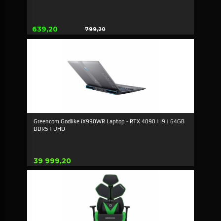
Erbjudande
639,20
799,20
Rabatt
Greencom Godlike iX990WR Laptop - RTX 4090 | i9 | 64GB
DDR5 | UHD
Pris
39 999,20