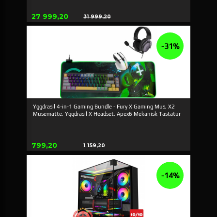
Erbjudande
27 999,20
31 999,20
Rabatt
-31%
Yggdrasil 4-in-1 Gaming Bundle - Fury X Gaming Mus, X2
Musematte, Yggdrasil X Headset, Apex6 Mekanisk Tastatur
Erbjudande
799,20
1 159,20
Rabatt
-14%