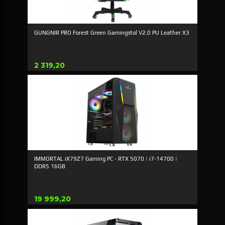
GUNGNIR PRO Forest Green Gamingstol V2.0 PU Leather X3
Pris
2 319,20
IMMORTAL iX79Z7 Gaming PC - RTX 5070 | i7-14700 |
DDR5 16GB
Pris
19 999,20