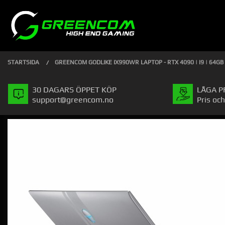
Gå
Stäng
PRODUKTER
till
innehåll
STARTSIDA
GREENCOM GODLIKE IX990WR LAPTOP - RTX 4090 | I9 | 64GB
30 DAGARS ÖPPET KÖP
LÅGA P
support@greencom.no
Pris och