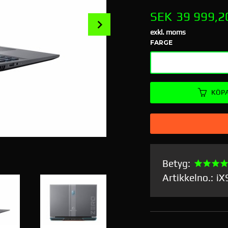
Pris
SEK
39 999,2
Next
exkl. moms
FARGE
KÖP
Thunder Grey
Betyg:
Artikkelno.:
i