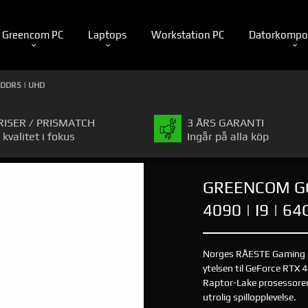
Greencom PC
Laptops
Workstation PC
Datorkompo
 DDR5 | UHD
RISER / PRISMATCH
3 ÅRS GARANTI
 kvalitet i fokus
Ingår på alla köp
GREENCOM GO
4090 | I9 | 6
Norges RÅESTE Gaming 
ytelsen til GeForce RTX
Raptor-Lake prosessore
utrolig spillopplevelse.