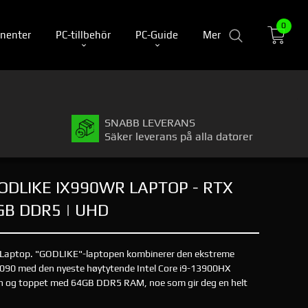
0
nenter
PC-tillbehör
PC-Guide
Mer
SNABB LEVERANS
Säker leverans på alla datorer
DLIKE IX990WR LAPTOP - RTX
4GB DDR5 | UHD
Laptop. "GODLIKE"-laptopen kombinerer den ekstreme
 4090 med den nyeste høytytende Intel Core i9-13900HX
n og toppet med 64GB DDR5 RAM, noe som gir deg en helt