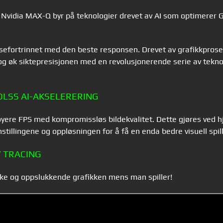
.
Nvidia MAX-Q byr på
teknologier drevet av AI som optimerer G
ransefortrinnet med den beste responsen. Drevet av grafikkpr
og øk siktepresisjonen med en revolusjonerende serie av tekno
DLSS AI-AKSELERERING
ere FPS med kompromissløs bildekvalitet. Dette gjøres ved hj
illingene og oppløsningen for å få en enda bedre visuell spil
Y TRACING
iske og oppslukkende grafikken mens man spiller!