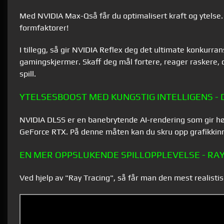
Med NVIDIA Max-Q
så får du optimalisert kraft og ytelse
formfaktorer!
I tillegg, så gir NVIDIA Reflex deg det ultimate konkur
gamingskjermer. Skaff deg mål fortere, reager raskere, 
spill.
YTELSESBOOST MED KUNGSTIG INTELLIGENS - 
NVIDIA DLSS er en banebrytende AI-rendering som gir høy
GeForce RTX. På denne måten kan du skru opp grafikkinnst
EN MER OPPSLUKENDE SPILLOPPLEVELSE - RA
Ved hjelp av "Ray Tracing", så får man den mest realist