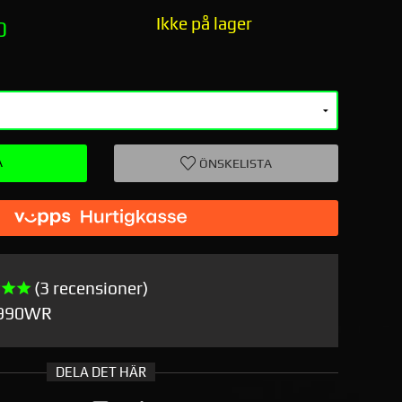
Ikke på lager
0
A
ÖNSKELISTA
Thunde
(3 recensioner)
X990WR
DELA DET HÄR