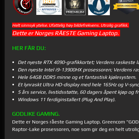
Helt sinnsyk ytelse. Ufattelig høy bildefrekvens. Utrolig grafikk.
Dette er Norges RÅESTE Gaming Laptop.
HER FÅR DU:
Det nyeste RTX 4090-grafikkortet; Verdens raskeste la
Den nyeste Intel i9-13900HX prosessoren; Verdens ra
Hele 64GB DDR5 minne og et fantastisk kjølesystem.
Et lynraskt Ultra HD-display med hele 165Hz og V-syn
5 års service, livstidsstøtte, 60 dagers åpent kjøp og fri
Windows 11 ferdiginstallert (Plug And Play).
GODLIKE GAMING.
Dette er Norges råeste Gaming Laptop. Greencom "GODL
Raptor-Lake prosessoren, noe som gir deg en helt utrolig