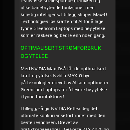
realistiske strålesporede grafikken og
ulike banebrytende funksjoner med
kunstig intelligens.
I tillegg slipper Max-Q
Technologies løs kraften til AI for å lage
tynne Greencom Laptops med høy ytelse
som er raskere og bedre enn noen gang.
OPTIMALISERT STRØMFORBRUK
OG YTELSE
Med NVIDIA Max-Q
så får du optimalisert
kraft og ytelse.
Nvidia MAX-Q byr
på
teknologier drevet av AI som optimerer
Greencom Laptops for å levere høy ytelse
i tynne formfaktorer!
I tillegg, så gir NVIDIA Reflex deg det
ultimate konkurransefortrinnet med den
beste responsen. Drevet av
grafikkprosessorer i GeForce RTX 4070 og