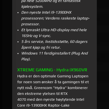
på hele 5200MHz og et fantastisk
kjølesystem.
Den nyeste Intel i9-13900HX
prosessoren; Verdens raskeste laptop-
prosessor.
Et lynraskt Ultra HD-display med hele
165Hz og V-sync.
5 års service, livstidsstøtte, 60 dagers
åpent kjøp og fri retur.
Windows 11 ferdiginstallert (Plug And
Play).
XTREME GAMING - Hydra iX960VR
Hydra er den optimale Gaming Laptopen
for noen som ønsker å ta gamingen til et
nytt nivå. Greencom "Hydra" kombinerer
den ekstreme ytelsen til RTX
4070 med
den nyeste høytytende Intel
Core i9-13900HX Raptor-Lake