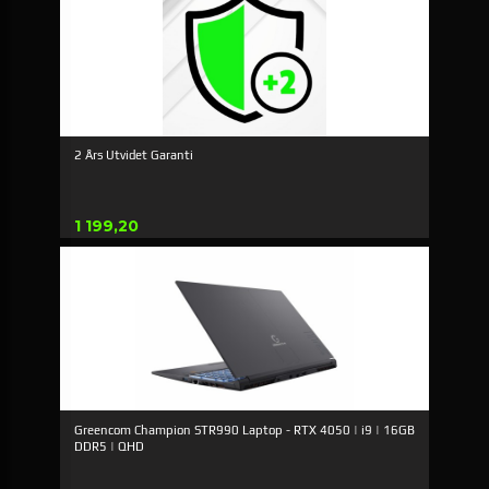
2 Års Utvidet Garanti
Pris
1 199,20
Greencom Champion STR990 Laptop - RTX 4050 | i9 | 16GB
DDR5 | QHD