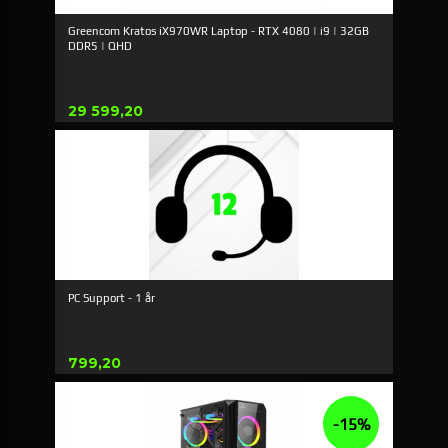
Greencom Kratos iX970WR Laptop - RTX 4080 | i9 | 32GB
DDR5 | QHD
Pris
29 599,20
PC Support - 1 år
Pris
799,20
-15%