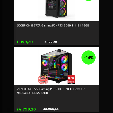
SCORPION iZ67XR Gaming PC - RTX 5060 TI | i5 | 16GB
Erbjudande
11 199,20
13 199,20
Rabatt
-14%
ZENITH hX97Z2 Gaming PC - RTX 5070 TI | Ryzen 7
9800X3D | DDR5 32GB
Erbjudande
24 799,20
28 799,20
Rabatt