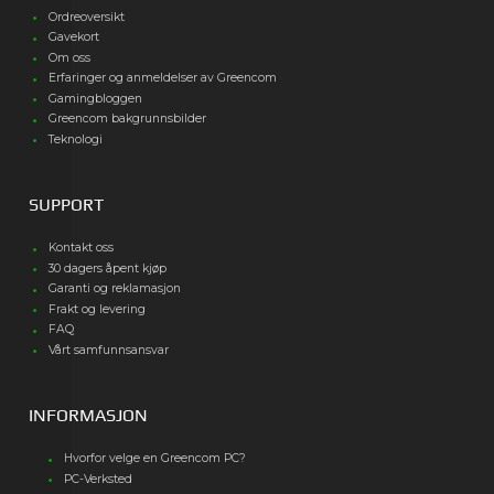
Ordreoversikt
Gavekort
Om oss
Erfaringer og anmeldelser av Greencom
Gamingbloggen
Greencom bakgrunnsbilder
Teknologi
SUPPORT
Kontakt oss
30 dagers åpent kjøp
Garanti og reklamasjon
Frakt og levering
FAQ
Vårt samfunnsansvar
INFORMASJON
Hvorfor velge en Greencom PC?
PC-Verksted