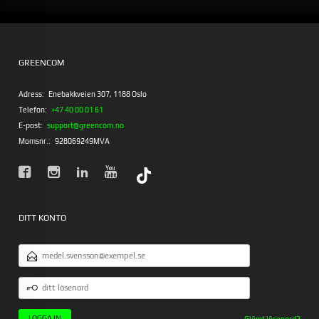
GREENCOM
Adress:
Enebakkveien 307, 1188 Oslo
Telefon:
+47 40 00 01 61
E-post:
support@greencom.no
Momsnr.:
928069249MVA
DITT KONTO
E-
POSTADRESS
DITT
LÖSENORD