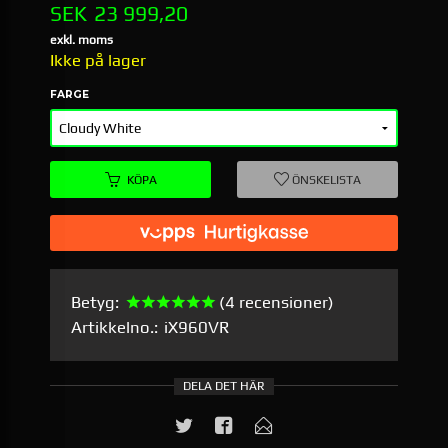
Pris
SEK
23 999,20
exkl. moms
Ikke på lager
FARGE
KÖPA
ÖNSKELISTA
Betyg:
(4 recensioner)
Artikkelno.:
iX960VR
DELA DET HÄR