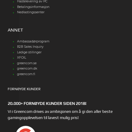
Hastelevering av PC
Betalingsinformasjon
Nedlastingssenter
ANNET
Ambassadørprogram
B2B Sales Inquiry
Ledige stillinger
XFOIL
greencom.se
greencom.dk
greencom.fi
FORNØYDE KUNDER
20.000+ FORNØYDE KUNDER SIDEN 2018!
Vi i Greencom drives av ambisjonen om å gi den aller beste
gamingopplevelsen til lavest mulig pris!