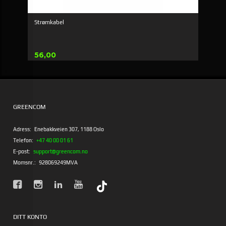
Strømkabel
Pris
56,00
GREENCOM
Adress:
Enebakkveien 307, 1188 Oslo
Telefon:
+47 40 00 01 61
E-post:
support@greencom.no
Momsnr.:
928069249MVA
DITT KONTO