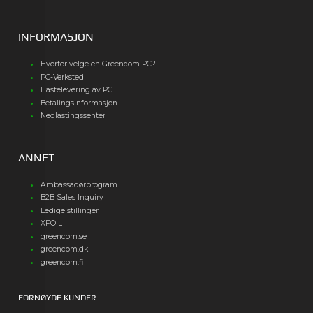
INFORMASJON
Hvorfor velge en Greencom PC?
PC-Verksted
Hastelevering av PC
Betalingsinformasjon
Nedlastingssenter
ANNET
Ambassadørprogram
B2B Sales Inquiry
Ledige stillinger
XFOIL
greencom.se
greencom.dk
greencom.fi
FORNØYDE KUNDER