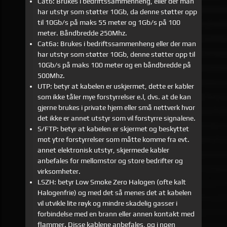
Cat6: Brukes i bedriftssammenheng, eller der man
har utstyr som støtter 10Gb, da denne støtter opp
til 10Gb/s på maks 55 meter og 1Gb/s på 100
meter. Båndbredde 250Mhz.
Cat6a: Brukes i bedriftssammenheng eller der man
har utstyr som støtter 10Gb, denne støtter opp til
10Gb/s på maks 100 meter og en båndbredde på
500Mhz.
UTP: betyr at kabelen er uskjermet, dette er kabler
som ikke tåler mye forstyrrelser e.l, dvs. at de kan
gjerne brukes i private hjem eller små nettverk hvor
det ikke er annet utstyr som vil forstyrre signalene.
S/FTP: betyr at kabelen er skjermet og beskyttet
mot ytre forstyrrelser som måtte komme fra evt.
annet elektronisk utstyr, skjermede kabler
anbefales for mellomstor og store bedrifter og
virksomheter.
LSZH: betyr Low Smoke Zero Halogen (ofte kalt
Halogenfrie) og med det så menes det at kabelen
vil utvikle lite røyk og mindre skadelig gasser i
forbindelse med en brann eller annen kontakt med
flammer. Disse kablene anbefales, og i noen