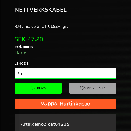
NETTVERKSKABEL
RJ45 male x 2, UTP, LSZH, grå
Pris
SEK
47,20
exkl. moms
I lager
LENGDE
KÖPA
ÖNSKELISTA
Artikkelno.:
cat61235