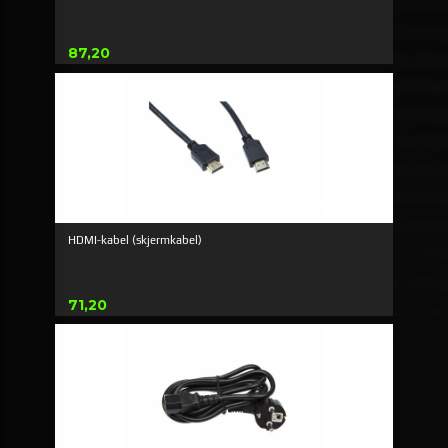
Pris
87,20
HDMI-kabel (skjermkabel)
Pris
71,20