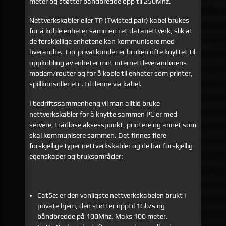
meter og støtter båndbredde opp til 250Mhz.
Nettverkskabler eller TP (Twisted pair) kabel brukes
for å koble enheter sammen i et datanettverk, slik at
de forskjellige enhetene kan kommunisere med
hverandre. For privatkunder er bruken ofte knyttet til
oppkobling av enheter mot internettleverandørens
modem/router og for å koble til enheter som printer,
spillkonsoller etc. til denne via kabel.
I bedriftssammenheng vil man alltid bruke
nettverkskabler for å knytte sammen PC’er med
servere, trådløse aksesspunkt, printere og annet som
skal kommunisere sammen. Det finnes flere
forskjellige typer nettverkskabler og de har forskjellig
egenskaper og bruksområder:
Cat5e: er den vanligste nettverkskabelen brukt i
private hjem, den støtter opptil 1Gb/s og
båndbredde på 100Mhz. Maks 100 meter.