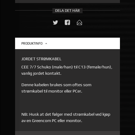
DELA DET HÄR
PRODUKTINFO
JORDET STRØMKABEL
CEE 7/7 Schuko (male/han) til C13 (female/hun),
vanlig jordet kontakt.
Denne kabelen brukes som oftes som
strømkabel til monitor eller PCer.
NB: Husk at det følger med strømkabel ved kjøp
av en Greencom PC eller monitor.