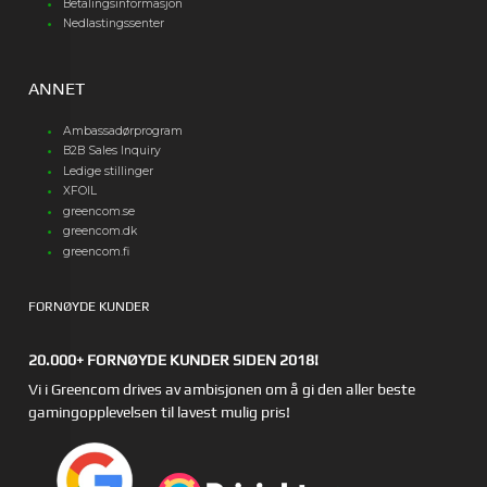
Betalingsinformasjon
Nedlastingssenter
ANNET
Ambassadørprogram
B2B Sales Inquiry
Ledige stillinger
XFOIL
greencom.se
greencom.dk
greencom.fi
FORNØYDE KUNDER
20.000+ FORNØYDE KUNDER SIDEN 2018!
Vi i Greencom drives av ambisjonen om å gi den aller beste
gamingopplevelsen til lavest mulig pris!