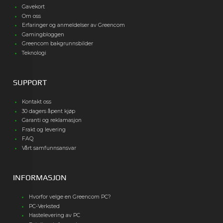
Gavekort
Om oss
Erfaringer og anmeldelser av Greencom
Gamingbloggen
Greencom bakgrunnsbilder
Teknologi
SUPPORT
Kontakt oss
30 dagers åpent kjøp
Garanti og reklamasjon
Frakt og levering
FAQ
Vårt samfunnsansvar
INFORMASJON
Hvorfor velge en Greencom PC?
PC-Verksted
Hastelevering av PC