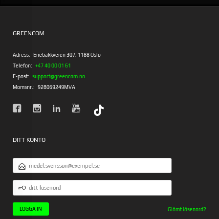
GREENCOM
Adress:
Enebakkveien 307, 1188 Oslo
Telefon:
+47 40 00 01 61
E-post:
support@greencom.no
Momsnr.:
928069249MVA
DITT KONTO
E-
POSTADRESS
DITT
LÖSENORD
Glömt lösenord?