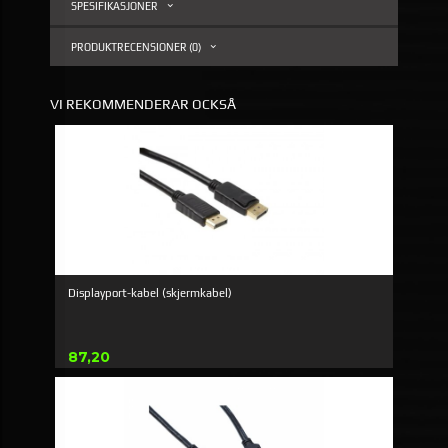
SPESIFIKASJONER
PRODUKTRECENSIONER (0)
VI REKOMMENDERAR OCKSÅ
Displayport-kabel (skjermkabel)
Pris
87,20