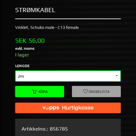
STRØMKABEL
Vinklet, Schuko male - C13 female
Pris
SEK
56,00
exkl. moms
I lager
LENGDE
KÖPA
ÖNSKELISTA
Artikkelno.:
856785