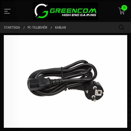
Gå
0
till
innehåll
STARTSIDA
PC-TILLBEHÖR
KABLAR