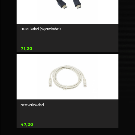
HDMI-kabel (skjermkabel)
Pris
71,20
Nettverkskabel
Pris
47,20