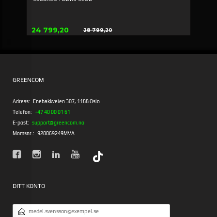
Erbjudande
24 799,20
28 799,20
Rabatt
GREENCOM
Adress:
Enebakkveien 307, 1188 Oslo
Telefon:
+47 40 00 01 61
E-post:
support@greencom.no
Momsnr.:
928069249MVA
DITT KONTO
E-
POSTADRESS