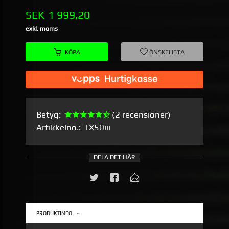
Pris
SEK
1 999,20
exkl. moms
KÖPA
ÖNSKELISTA
Betyg:
(2 recensioner)
Artikkelno.:
TX50iii
DELA DET HÄR
PRODUKTINFO