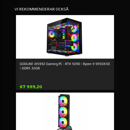
VI REKOMMENDERAR OCKSÅ
GODLIKE iX599Z Gaming PC - RTX 5090 | Ryzen 9 9950X3D
| DDR5 32GB
Pris
67 999,20