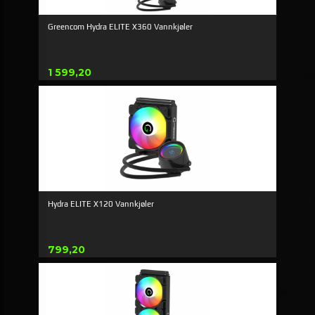
Greencom Hydra ELITE X360 Vannkjøler
Pris
1 599,20
Hydra ELITE X120 Vannkjøler
Pris
799,20