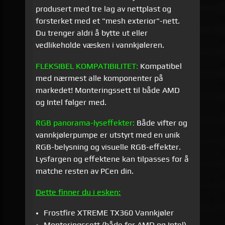
produsert med tre lag av nettplast og
forsterket med et "mesh exterior"-nett.
Du trenger aldri å bytte ut eller
vedlikeholde væsken i vannkjøleren.
FLEKSIBEL KOMPATIBILITET:
Kompatibel
med nærmest alle komponenter på
markedet! Monteringssett til både AMD
og Intel følger med.
RGB panorama-lyseffekter:
Både vifter og
vannkjølerpumpe er utstyrt med en unik
RGB-belysning og visuelle RGB-effekter.
Lysfargen og effektene kan tilpasses for å
matche resten av PCen din.
Dette finner du i esken:
Frostfire XTREME TX360 Vannkjøler
Monteringssett (både for AMD og Intel)