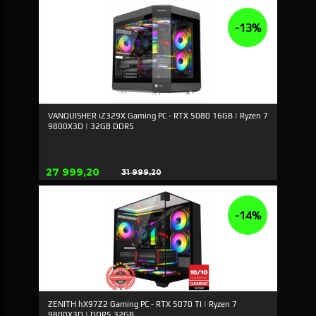
-13%
VANQUISHER iZ329X Gaming PC - RTX 5080 16GB | Ryzen 7
9800X3D | 32GB DDR5
Erbjudande
27 999,20
31 999,20
Rabatt
-14%
ZENITH hX97Z2 Gaming PC - RTX 5070 TI | Ryzen 7
9800X3D | DDR5 32GB