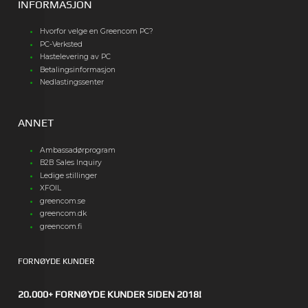
INFORMASJON
Hvorfor velge en Greencom PC?
PC-Verksted
Hastelevering av PC
Betalingsinformasjon
Nedlastingssenter
ANNET
Ambassadørprogram
B2B Sales Inquiry
Ledige stillinger
XFOIL
greencom.se
greencom.dk
greencom.fi
FORNØYDE KUNDER
20.000+ FORNØYDE KUNDER SIDEN 2018!