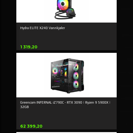
Hydra ELITE X240 Vannkjøler
Pris
1 319,20
Greencom INFERNAL iZ790C - RTX 3090 | Ryzen 9 5900X |
32GB
Pris
62 399,20