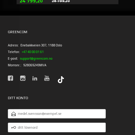
Erbjudande
24 799,20
28 799,20
Rabatt
GREENCOM
Adress:
Enebakkveien 307, 1188 Oslo
Telefon:
+47 40 00 01 61
E-post:
support@greencom.no
Momsnr.:
928069249MVA
DITT KONTO
E-
POSTADRESS
DITT
LÖSENORD