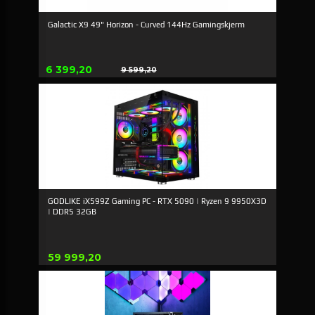
Galactic X9 49" Horizon - Curved 144Hz Gamingskjerm
Erbjudande
6 399,20
9 599,20
Rabatt
GODLIKE iX599Z Gaming PC - RTX 5090 | Ryzen 9 9950X3D
| DDR5 32GB
Pris
59 999,20