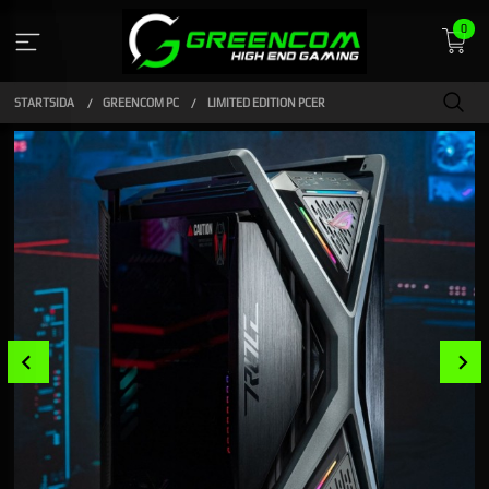
Gå
0
till
innehåll
STARTSIDA
GREENCOM PC
LIMITED EDITION PCER
Prev