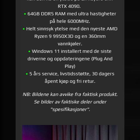
RTX 4090.
•
64GB DDR5 RAM med ultra hastigheter
på hele 6000MHz.
•
Helt sinnsyk ytelse med den nyeste AMD
Ryzen 9 9950X3D og en 360mm
vannkjøler.
•
Windows 11 installert med de siste
driverne og oppdateringene (Plug And
Play)
•
5 års service, livstidsstøtte, 30 dagers
åpent kjøp og fri retur.
NB: Bildene kan avvike fra faktisk produkt.
Se bilder av faktiske deler under
"spesifikasjoner".