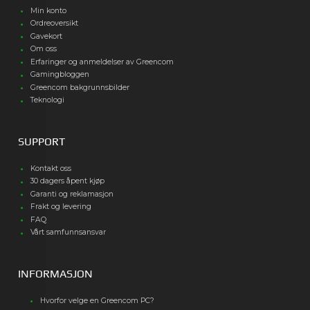
Min konto
Ordreoversikt
Gavekort
Om oss
Erfaringer og anmeldelser av Greencom
Gamingbloggen
Greencom bakgrunnsbilder
Teknologi
SUPPORT
Kontakt oss
30 dagers åpent kjøp
Garanti og reklamasjon
Frakt og levering
FAQ
Vårt samfunnsansvar
INFORMASJON
Hvorfor velge en Greencom PC?