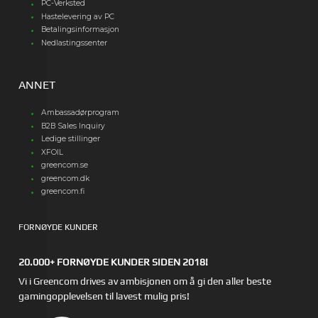
PC-Verksted
Hastelevering av PC
Betalingsinformasjon
Nedlastingssenter
ANNET
Ambassadørprogram
B2B Sales Inquiry
Ledige stillinger
XFOIL
greencom.se
greencom.dk
greencom.fi
FORNØYDE KUNDER
20.000+ FORNØYDE KUNDER SIDEN 2018!
Vi i Greencom drives av ambisjonen om å gi den aller beste
gamingopplevelsen til lavest mulig pris!