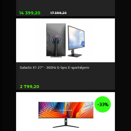
Erbjudande
14 399,20
17 599,20
Rabatt
Galactic X1 27" - 360Hz G-Sync E-sportskjerm
Pris
2 799,20
-33%