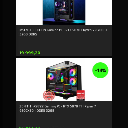
MSI MPG EDITION Gaming PC - RTX 5070 | Ryzen 7 8700F |
32GB DDR5
Pris
19 999,20
-14%
ZENITH hX97Z2 Gaming PC - RTX 5070 TI | Ryzen 7
9800X3D | DDR5 32GB