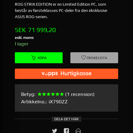
ROG STRIX EDITION er en Limited Edition PC, som
består av førsteklasses PC-deler fra den eksklusive
ASUS ROG-serien.
Pris
SEK
71 999,20
exkl. moms
I lager
KÖPA
ÖNSKELISTA
Betyg:
(1 recension)
Artikkelno.:
iX790ZZ
DELA DET HÄR