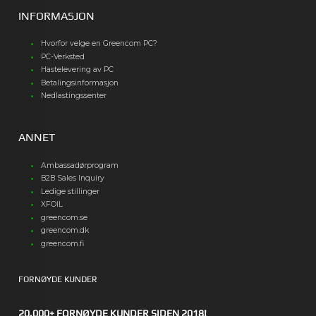
INFORMASJON
Hvorfor velge en Greencom PC?
PC-Verksted
Hastelevering av PC
Betalingsinformasjon
Nedlastingssenter
ANNET
Ambassadørprogram
B2B Sales Inquiry
Ledige stillinger
XFOIL
greencom.se
greencom.dk
greencom.fi
FORNØYDE KUNDER
20.000+ FORNØYDE KUNDER SIDEN 2018!