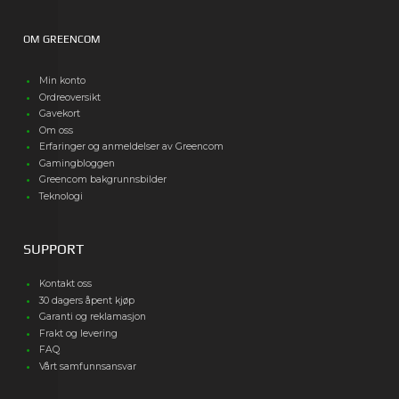
OM GREENCOM
Min konto
Ordreoversikt
Gavekort
Om oss
Erfaringer og anmeldelser av Greencom
Gamingbloggen
Greencom bakgrunnsbilder
Teknologi
SUPPORT
Kontakt oss
30 dagers åpent kjøp
Garanti og reklamasjon
Frakt og levering
FAQ
Vårt samfunnsansvar