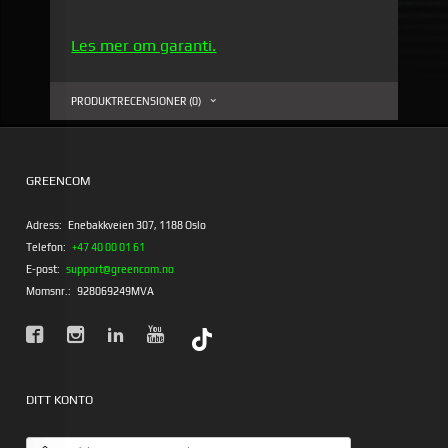
Les mer om garanti.
PRODUKTRECENSIONER (0)
GREENCOM
Adress:
Enebakkveien 307, 1188 Oslo
Telefon:
+47 40 00 01 61
E-post:
support@greencom.no
Momsnr.:
928069249MVA
DITT KONTO
E-