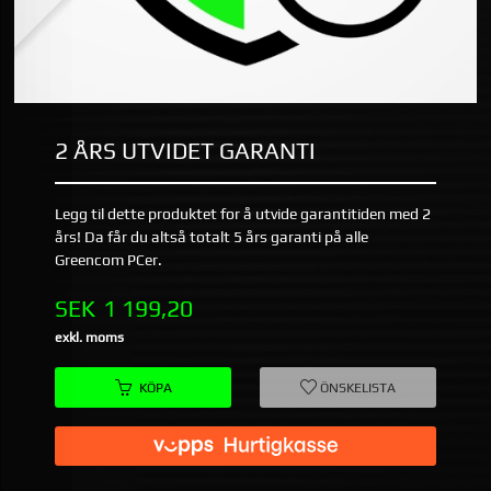
2 ÅRS UTVIDET GARANTI
Legg til dette produktet for å utvide garantitiden med 2
års! Da får du altså totalt 5 års garanti på alle
Greencom PCer.
Pris
SEK
1 199,20
exkl. moms
KÖPA
ÖNSKELISTA