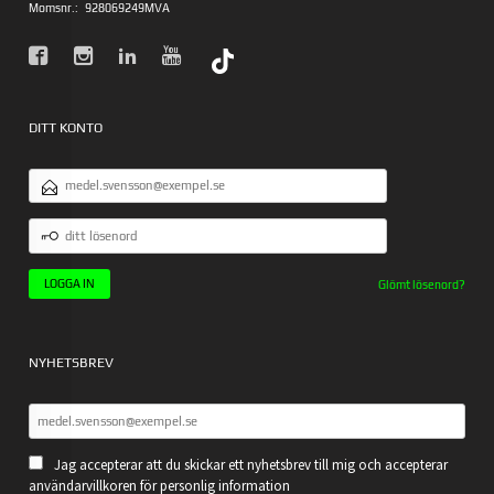
Momsnr.:
928069249MVA
DITT KONTO
E-
POSTADRESS
DITT
LÖSENORD
Glömt lösenord?
NYHETSBREV
Jag accepterar att du skickar ett nyhetsbrev till mig och accepterar
användarvillkoren för personlig information