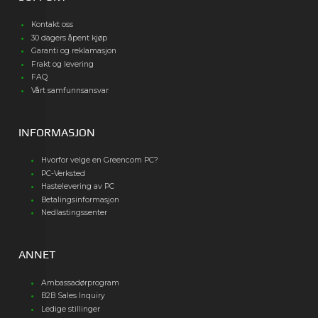
Kontakt oss
30 dagers åpent kjøp
Garanti og reklamasjon
Frakt og levering
FAQ
Vårt samfunnsansvar
INFORMASJON
Hvorfor velge en Greencom PC?
PC-Verksted
Hastelevering av PC
Betalingsinformasjon
Nedlastingssenter
ANNET
Ambassadørprogram
B2B Sales Inquiry
Ledige stillinger