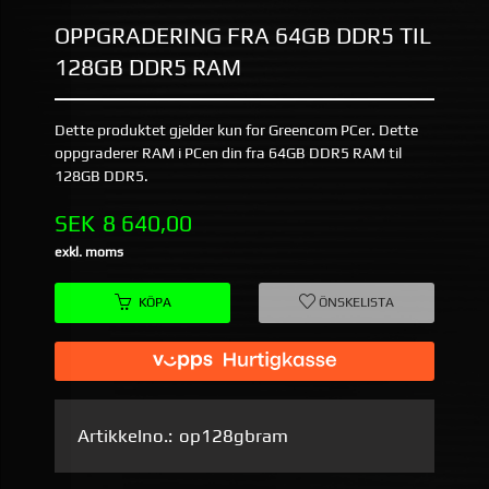
OPPGRADERING FRA 64GB DDR5 TIL
128GB DDR5 RAM
Dette produktet gjelder kun for Greencom PCer. Dette
oppgraderer RAM i PCen din fra 64GB DDR5 RAM til
128GB DDR5.
Pris
SEK
8 640,00
exkl. moms
KÖPA
ÖNSKELISTA
Artikkelno.:
op128gbram