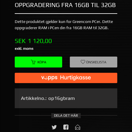
OPPGRADERING FRA 16GB TIL 32GB
Dette produktet gjelder kun for Greencom PCer. Dette
oppgraderer RAM i PCen din fra 16GB RAM til 32GB.
Pris
SEK
1 120,00
exkl. moms
KÖPA
ÖNSKELISTA
Artikkelno.:
op16gbram
DELA DET HÄR