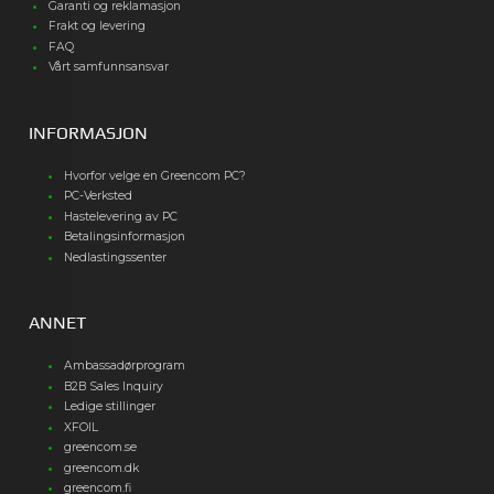
Garanti og reklamasjon
Frakt og levering
FAQ
Vårt samfunnsansvar
INFORMASJON
Hvorfor velge en Greencom PC?
PC-Verksted
Hastelevering av PC
Betalingsinformasjon
Nedlastingssenter
ANNET
Ambassadørprogram
B2B Sales Inquiry
Ledige stillinger
XFOIL
greencom.se
greencom.dk
greencom.fi