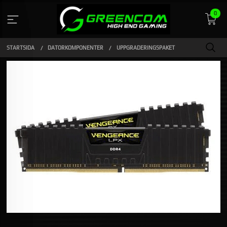
Gå
0
till
innehåll
STARTSIDA
DATORKOMPONENTER
UPPGRADERINGSPAKET