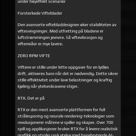
under høyeffekt scenarier
Forsterkede Vifteblader
Den avanserte viftebladdesignen øker stabiliteten av
viftesvingninger. Med utfretting på bladene er
luftstrømmingen jevnere. Så viftevibrasjon og
viftenivåer er mye lavere.
ZERO RPM VIFTE
Viftene er stille under lette oppgaver for en lydløs
drift, aktiveres bare når det er nødvendig. Dette sikrer
stille effektivitet under lave belastninger og kraftig
kjøling når ytelseskravene stiger.
RTX. Det er på
RTX er den mest avanserte plattformen for full
strålesporing og neurale rendering-teknologier som
revolusjonerer måtene vi spiller og skaper. Over 700
spill og applikasjoner bruker RTX for å levere realistisk
grafikk og utrolig rask ytelse med banebrytende AI-