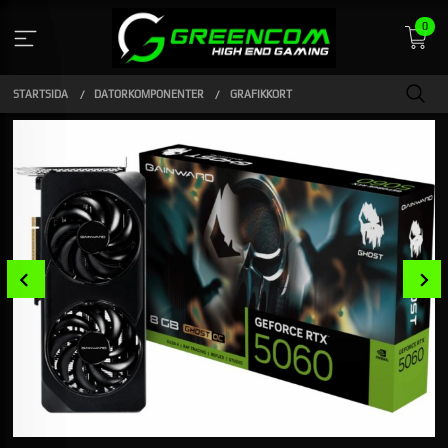
Gå
0
till
innehåll
STARTSIDA
DATORKOMPONENTER
GRAFIKKORT
Prev