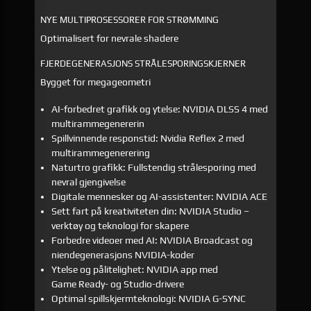
NYE MULTIPROSESSORER FOR STRØMMING
Optimalisert for nevrale shadere
FJERDEGENERASJONS STRÅLESPORINGSKJERNER
Bygget for megageometri
AI-forbedret grafikk og ytelse:
NVIDIA DLSS 4 med
multirammegenererin
Spillvinnende responstid:
Nvidia Reflex 2 med
multirammegenerering
Naturtro grafikk:
Fullstendig strålesporing med
nevral gjengivelse
Digitale mennesker og AI-assistenter:
NVIDIA ACE
Sett fart på kreativiteten din:
NVIDIA Studio –
verktøy og teknologi for skapere
Forbedre videoer med AI:
NVIDIA Broadcast og
niendegenerasjons NVIDIA-koder
Ytelse og pålitelighet:
NVIDIA app med
Game Ready- og Studio-drivere
Optimal spillskjermteknologi:
NVIDIA G-SYNC