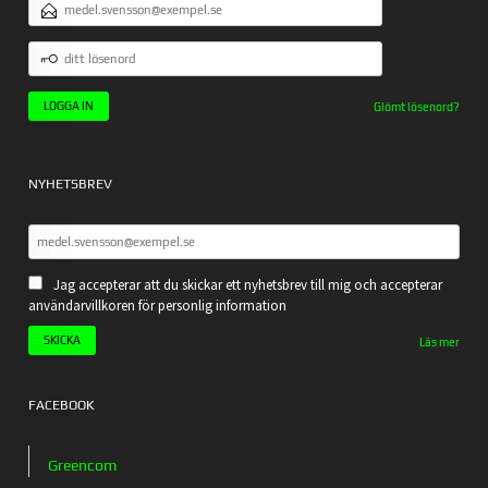
POSTADRESS
DITT
LÖSENORD
Glömt lösenord?
NYHETSBREV
Jag accepterar att du skickar ett nyhetsbrev till mig och accepterar
användarvillkoren för personlig information
Läs mer
FACEBOOK
Greencom