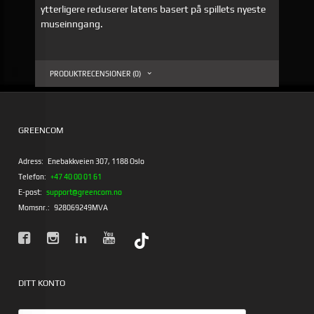
ytterligere reduserer latens basert på spillets nyeste
museinngang.
PRODUKTRECENSIONER (0)
GREENCOM
Adress:
Enebakkveien 307, 1188 Oslo
Telefon:
+47 40 00 01 61
E-post:
support@greencom.no
Momsnr.:
928069249MVA
DITT KONTO
E-