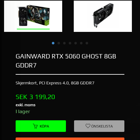
GAINWARD RTX 5060 GHOST 8GB
GDDR7
Skjermkort, PCI Express 4.0, 8GB GDDR7
Pris
SEK
3 199,20
exkl. moms
I lager
KÖPA
ÖNSKELISTA