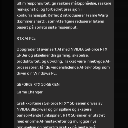
ultim responsivitet, gir raskere måloppnåelse, raskere
reaksjonstid, og forbedret presisjon i
konkurransespill. Reflex 2 introduserer Frame Warp
(kommer snart!), som ytterligere reduserer latens
basert på spillets siste museinput.
RTX AI PCs
Oppgrader til avansert AI med NVIDIA GeForce RTX
GPUer og akselerer din gaming, skapelse,
produktivitet, og utvikling. Takket være innebygde AI-
prosessorer, får du verdensledende AI-teknologi som
driver din Windows PC.
GEFORCE RTX 50-SERIEN
Game Changer
Grafikkortene i GeForce RTX™ 50-serien drives av
NVIDIA Blackwell og gir spillere og skapere
banebrytende funksjoner. RTX 50-serien er utstyrt
med enorme AI-hestekrefter og muliggjør nye
opplevelser og naturtro grafikk på neste nivå.