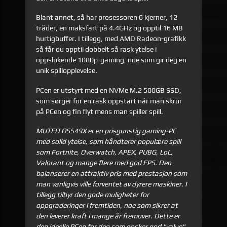
Blant annet, så har prosessoren 6 kjerner, 12
tråder, en maksfart på 4.4GHz og opptil 16 MB
hurtigbuffer. I tillegg, med AMD Radeon-grafikk
så får du opptil dobbelt så rask ytelse i
oppslukende 1080p-gaming, noe som gir deg en
unik spillopplevelse.
PCen er utstyrt med en NVMe M.2 500GB SSD,
som sørger for en rask oppstart når man skrur
på PCen og fin flyt mens man spiller spill.
MUTED QS549X er en prisgunstig gaming-PC
med solid ytelse, som håndterer populære spill
som Fortnite, Overwatch, APEX, PUBG, LoL,
Valorant og mange flere med god FPS. Den
balanserer en attraktiv pris med prestasjon som
man vanligvis ville forventet av dyrere maskiner. I
tillegg tilbyr den gode muligheter for
oppgraderinger i fremtiden, noe som sikrer at
den leverer kraft i mange år fremover. Dette er
den ideelle PCen for deg som ønsker god "value"