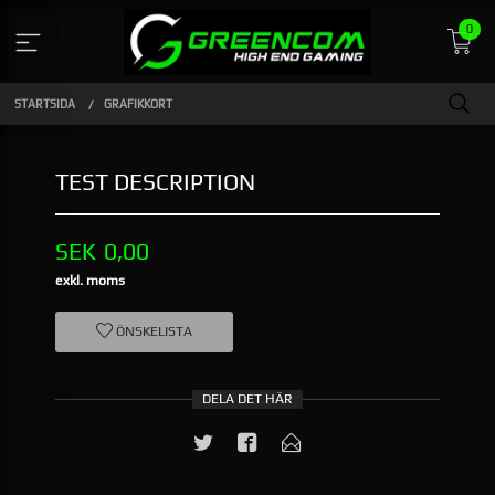
Gå
0
till
innehåll
STARTSIDA
GRAFIKKORT
TEST DESCRIPTION
Pris
SEK
0,00
exkl. moms
ÖNSKELISTA
DELA DET HÄR