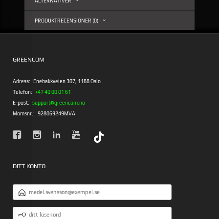
ALTERNATIVER
PRODUKTRECENSIONER (0)
GREENCOM
Adress:
Enebakkveien 307, 1188 Oslo
Telefon:
+47 40 00 01 61
E-post:
support@greencom.no
Momsnr.:
928069249MVA
DITT KONTO
E-
POSTADRESS
DITT
LÖSENORD