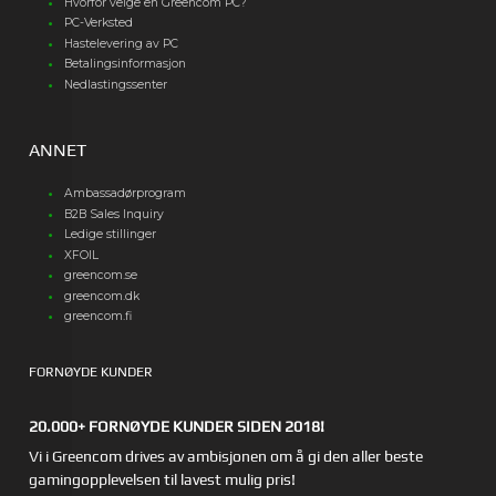
Hvorfor velge en Greencom PC?
PC-Verksted
Hastelevering av PC
Betalingsinformasjon
Nedlastingssenter
ANNET
Ambassadørprogram
B2B Sales Inquiry
Ledige stillinger
XFOIL
greencom.se
greencom.dk
greencom.fi
FORNØYDE KUNDER
20.000+ FORNØYDE KUNDER SIDEN 2018!
Vi i Greencom drives av ambisjonen om å gi den aller beste
gamingopplevelsen til lavest mulig pris!