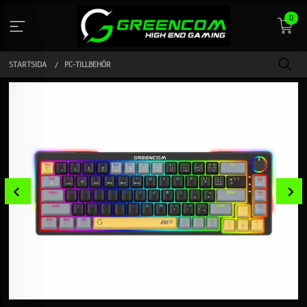
Gå
0
till
innehåll
STARTSIDA
PC-TILLBEHÖR
Prev