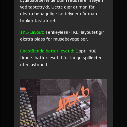
Lydabsorberende bunn reduserer støyen
ved tastetrykk. Dette gjør at man får
ekstra behagelige tastelyder når man
bruker tastaturet.
TKL-Layout:
Tenkeyless (TKL) layoutet gir
ekstra plass for musebevegelser.
Enestående batterilevetid:
Opptil 100
timers batterilevetid for lange spilløkter
uten avbrudd