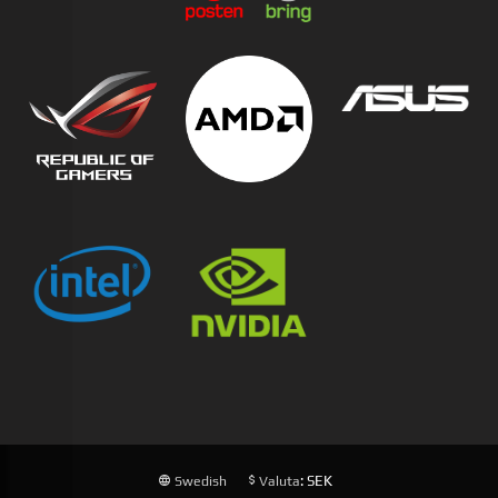
: SEK
Swedish
Valuta