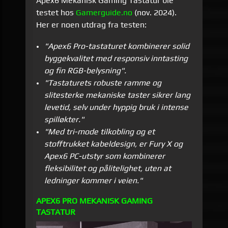
Apex6 Mekanisk Gaming Tastatur ble
testet hos
Gamerguide.no
(nov. 2024).
Her er noen utdrag fra testen:
"Apex6 Pro-tastaturet kombinerer solid
byggekvalitet med responsiv inntasting
og fin RGB-belysning".
"Tastaturets robuste ramme og
slitesterke mekaniske taster sikrer lang
levetid, selv under hyppig bruk i intense
spilløkter."
"Med tri-mode tilkobling og et
stofftrukket kabeldesign, er Fury X og
Apex6 PC-utstyr som kombinerer
fleksibilitet og pålitelighet, uten at
ledninger kommer i veien."
APEX6 PRO MEKANISK GAMING
TASTATUR