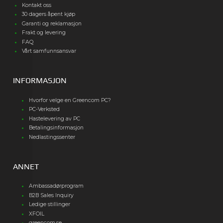
Kontakt oss
30 dagers åpent kjøp
Garanti og reklamasjon
Frakt og levering
FAQ
Vårt samfunnsansvar
INFORMASJON
Hvorfor velge en Greencom PC?
PC-Verksted
Hastelevering av PC
Betalingsinformasjon
Nedlastingssenter
ANNET
Ambassadørprogram
B2B Sales Inquiry
Ledige stillinger
XFOIL
greencom.se