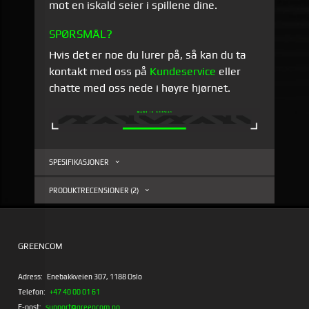
mot en iskald seier i spillene dine.
SPØRSMÅL?
Hvis det er noe du lurer på, så kan du ta
kontakt med oss på
Kundeservice
eller
chatte med oss nede i høyre hjørnet.
SPESIFIKASJONER
PRODUKTRECENSIONER (2)
GREENCOM
Adress:
Enebakkveien 307, 1188 Oslo
Telefon:
+47 40 00 01 61
E-post:
support@greencom.no