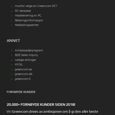
Hvorfor velge en Greencom PC?
PC-Verksted
Hastelevering av PC
Betalingsinformasjon
Nedlastingssenter
ANNET
Ambassadørprogram
B2B Sales Inquiry
Ledige stillinger
XFOIL
greencom.se
greencom.dk
greencom.fi
FORNØYDE KUNDER
20.000+ FORNØYDE KUNDER SIDEN 2018!
Vi i Greencom drives av ambisjonen om å gi den aller beste