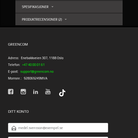
SPESIFIKASJONER
PRODUKTRECENSIONER (2)
GREENCOM
Adress:
Enebakkveien 307, 1188 Oslo
Telefon:
+47 40 00 01 61
E-post:
support@greencom.no
Momsnr.:
928069249MVA
DITT KONTO
E-
POSTADRESS