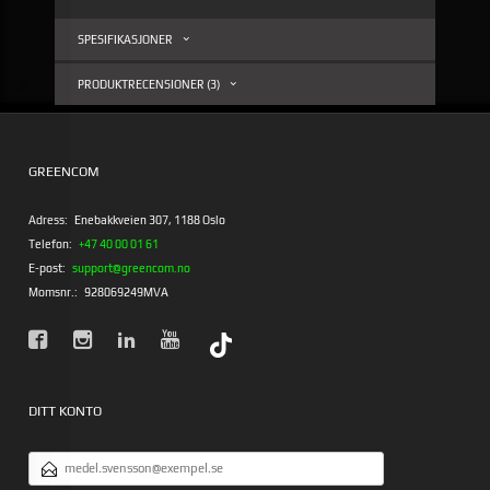
SPESIFIKASJONER
PRODUKTRECENSIONER (3)
GREENCOM
Adress:
Enebakkveien 307, 1188 Oslo
Telefon:
+47 40 00 01 61
E-post:
support@greencom.no
Momsnr.:
928069249MVA
DITT KONTO
E-
POSTADRESS