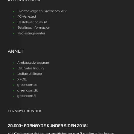
Hvorfor velge en Greencom PC?
PC-Verksted
Hastelevering av PC
Betalingsinformasjon
Nedlastingssenter
ANNET
Ambassadørprogram
B2B Sales Inquiry
Ledige stillinger
XFOIL
greencom.se
greencom.dk
greencom.fi
FORNØYDE KUNDER
20.000+ FORNØYDE KUNDER SIDEN 2018!
Vi i Greencom drives av ambisjonen om å gi den aller beste