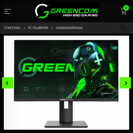
Gå
0
till
innehåll
STARTSIDA
PC-TILLBEHÖR
GAMINGSKÄRMAR
Prev