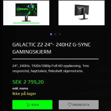
GALACTIC Z2 24"- 240HZ G-SYNC
GAMINGSKJERM
24", 240Hz, 1920x1080p Full HD oppløsning, 1ms
responstid, høyttalere, fleksibelt skjermstativ.
Pris
SEK
2 799,20
exkl. moms
Ikke på lager
KÖPA
ÖNSKELISTA