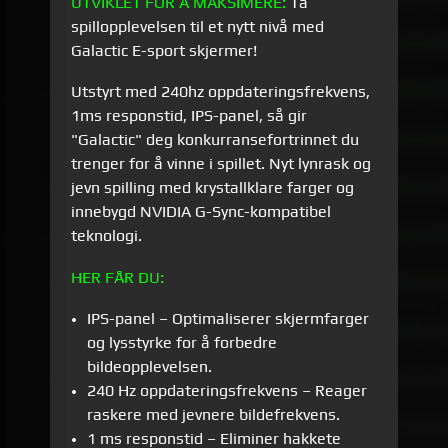
UTVIKLET FOR Å MAKSIMERE:
Ta
spillopplevelsen til et nytt nivå med
Galactic E-sport skjermer!
Utstyrt med 240hz oppdateringsfrekvens,
1ms responstid, IPS-panel, så gir
"Galactic" deg konkurransefortrinnet du
trenger for å vinne i spillet. Nyt lynrask og
jevn spilling med krystallklare farger og
innebygd NVIDIA G-Sync-kompatibel
teknologi.
HER FÅR DU:
IPS-panel – Optimaliserer skjermfarger
og lysstyrke for å forbedre
bildeopplevelsen.
240 Hz oppdateringsfrekvens – Reager
raskere med jevnere bildefrekvens.
1 ms responstid – Eliminer hakkete